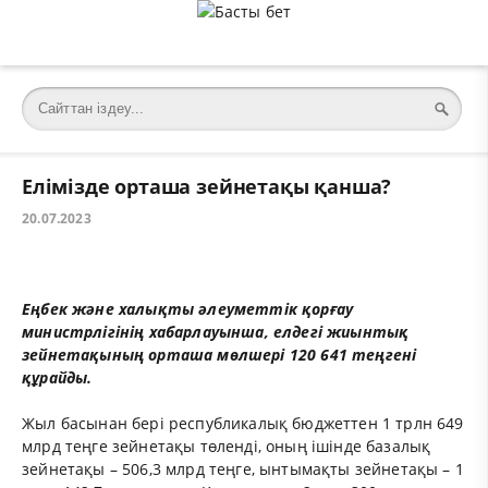
Елімізде орташа зейнетақы қанша?
20.07.2023
Еңбек және халықты әлеуметтік қорғау
министрлігінің хабарлауынша, елдегі жиынтық
зейнетақының орташа мөлшері 120 641 теңгені
құрайды.
Жыл басынан бері республикалық бюджеттен 1 трлн 649
млрд теңге зейнетақы төленді, оның ішінде базалық
зейнетақы – 506,3 млрд теңге, ынтымақты зейнетақы – 1