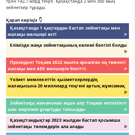
трлн 142,7 млрд теңге. Қазақстанда 2 млн 300 мың
зейнеткер тұрады.
Қарап көріңіз 👇
Қазақстанда 1 қаңтардан бастап зейнетақы мен
жалақы мөлшері өсті
ᐈ
Елімізде жаңа зейнетақының көлемі белгілі болды
ᐈ
Президент Тоқаев 2022 жылға арналған ең төменгі
жалақы мен АЕК мөлшерін бекітті.
ᐈ
Үкімет мемлекеттік қызметкерлердің
жалақысына 20 миллиард теңгені артық жұмсамақ
ᐈ
Зейнетақы жинағынан ақша алу: Тоқаев жеткілікті
шек мерзімін ұзартуды тапсырды
ᐈ
Қазақстандықтар 2023 жылдан бастап қосымша
зейнетақы төлемдерін ала алады
ᐈ