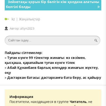
Зейнетақы қорын бір бөлігін кім қолдана алатыны
белгілі болды
ᐈ
kz
|
Жаңалықтар
Автор:
altyn2023
Пайдалы сілтемелер:
»
Туған күнге 99 тілектер жинағы: өз сөзімен,
қысқаша, қарапайым туған күнге тілек
»
Абай Құнанбаев барлық өлеңдер жинағын жүктеу,
оқу
»
Дастархан батасы: дастарханға бата беру, ас қайыру
Информация
Посетители, находящиеся в группе
Читатель
, не