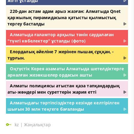
жігіт ұсталды
ᐈ
220-дан астам адам арыз жазған: Алматыда Qnet
қаржылық пирамидасына қатысты қылмыстық
тергеу басталды
ᐈ
Алматыда ғаламтор арқылы тәнін саудалаған
"түнгі көбелектер" ұсталды (фото)
ᐈ
Елордалық әйеліне 7 жерінен пышақ сұққан, -
тұрғын.
ᐈ
Оңтүстік Корея азаматы Алматыда шетелдіктерге
арналған жезөкшелер ордасын ашты
ᐈ
Алматы полициясы атыстан қаза тапқандардың
аты-жөндері мен суреттерін жария етті
ᐈ
Алматыдағы тәртіпсіздіктер кезінде келтірілген
шығын 30 млн теңгеге бағаланды
ᐈ
kz
|
Жаңалықтар