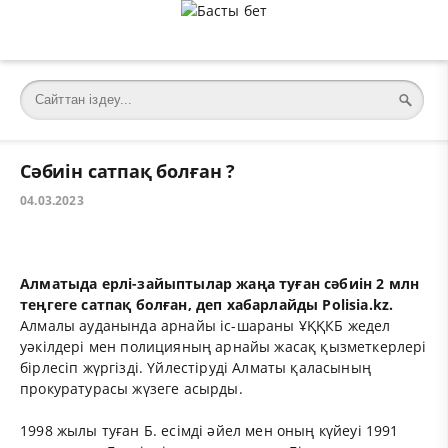
Сәбиін сатпақ болған ?
04.03.2023
Алматыда ерлі-зайыптылар жаңа туған сәбиін 2 млн
теңгеге сатпақ болған, деп хабарлайды
Polisia.kz.
Алмалы ауданында арнайы іс-шараны ҰҚҚКБ жедел
уәкілдері мен полицияның арнайы жасақ қызметкерлері
бірлесіп жүргізді. Үйлестіруді Алматы қаласының
прокуратурасы жүзеге асырды.
1998 жылы туған Б. есімді әйел мен оның күйеуі 1991