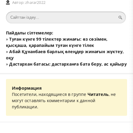
Автор:
zharar2022
Пайдалы сілтемелер:
»
Туған күнге 99 тілектер жинағы: өз сөзімен,
қысқаша, қарапайым туған күнге тілек
»
Абай Құнанбаев барлық өлеңдер жинағын жүктеу,
оқу
»
Дастархан батасы: дастарханға бата беру, ас қайыру
Информация
Посетители, находящиеся в группе
Читатель
, не
могут оставлять комментарии к данной
публикации.