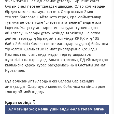
жылы туған Б. есімді азамат ұсталды. Бірнеше сағат
бұрын әйел перзентханадан шыққан. Олар сол жерден
бірден мәміле жасауға кеткен. Олар қызын 2 млн
теңгеге бағалаған. Айта кету керек, ерлі-зайыптылар
туылмаған бала үшін “әлеуетті ата-ананы” алдын ала
іздеген. Жаңа туған нәрестені сатудан түскен ақша
айыпталушыларды ұстау кезінде тәркіленді. Іс сотқа
дейінгі тергеудің бірыңғай тізілімінде ҚР ҚК-нің 135
бабы 2 бөлігі (Кәмелетке толмағандар саудасы) бойынша
тіркелген қылмыстық іс материалдарына қосылды.
Қылмыстық іс аясында жедел-тергеу шаралары
жүргізіліп жатыр, – деді Алматы қалалық ПД ұйымдасқан
қылмысқа қарсы күрес басқармасының бастығы Жанат
Нұрғалиев.
Бұл ерлі-зайыптылардың екі баласы бар екендігі
анықталды. Олар ауыр қылмыс бойынша өз кінәларын
толықтай мойындады.
Қарап көріңіз 👇
Алматыда жоқ көлік үшін алдын-ала төлем алған