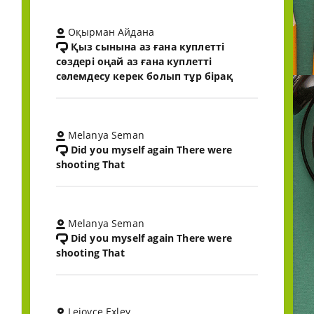
Оқырман Айдана
Қыз сынына аз ғана куплетті
сөздері оңай аз ғана куплетті
сәлемдесу керек болып тұр бірақ
Melanya Seman
Did you myself again There were
shooting That
Melanya Seman
Did you myself again There were
shooting That
Lejoyce Exley