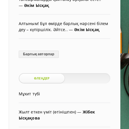
—
Әкім Ысқақ
Алтыным! Бұл өмірде барлық нәрсені білем
деу – күпіршілік. Әйтсе..
—
Әкім Ысқақ
Барлық авторлар
ӨЛЕҢДЕР
Мұхит түбі
Жылт еткен үміт (өтінішпен)
—
Жібек
Ысқақова