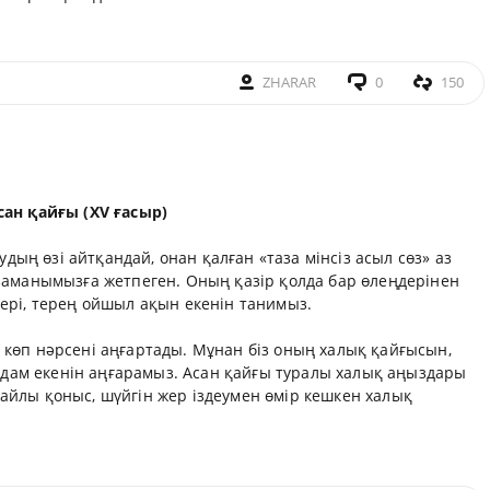
ZHARAR
0
150
сан қайғы (XV ғасыр)
ың өзі айтқандай, онан қалған «таза мінсіз асыл сөз» аз
ң заманымызға жетпеген. Оның қазір қолда бар өлеңдерінен
гері, терең ойшыл ақын екенін танимыз.
а көп нәрсені аңғартады. Мұнан біз оның халық қайғысын,
дам екенін аңғарамыз. Асан қайғы туралы халық аңыздары
жайлы қоныс, шүйгін жер іздеумен өмір кешкен халық