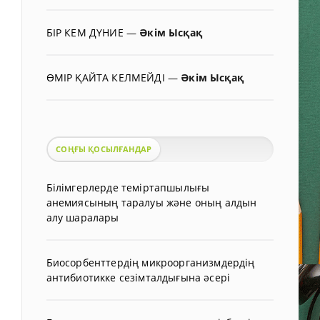
БІР КЕМ ДҮНИЕ
—
Әкім Ысқақ
ӨМІР ҚАЙТА КЕЛМЕЙДІ
—
Әкім Ысқақ
СОҢҒЫ ҚОСЫЛҒАНДАР
Білімгерлерде теміртапшылығы
анемиясының таралуы және оның алдын
алу шаралары
Биосорбенттердің микроорганизмдердің
антибиотикке сезімталдығына әсері