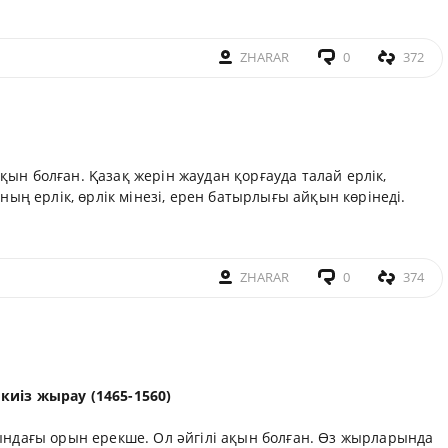
ZHARAR
0
372
ақын болған. Қазақ жерін жаудан қорғауда талай ерлік,
ың ерлік, өрлік мінезі, ерен батырлығы айқын көрінеді.
ZHARAR
0
374
киіз жырау (1465-1560)
ндағы орын ерекше. Ол әйгілі ақын болған. Өз жырларында