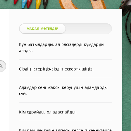
МАҚАЛ-МӘТЕЛДЕР
Күн батылдарды, ал әлсіздерді құмдарды
алады.
Сіздің істеріңіз-сіздің ескерткішіңіз.
Адамдар сені жақсы көруі үшін адамдарды
сүй.
Кім сұрайды, ол адаспайды.
Кім раушан гүлін алғысы келсе, тікенектерге