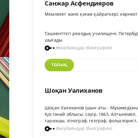
Санжар Асфендияров
Мемлекет және қоғам қайраткері, көрнект
Ташкенттегі реалдық училищені, Петербур
шығады.
Өмірбаяндар (биография)
ТОЛЫҚ
Шоқан Уәлиханов
Шоқан Уәлиханов (шын аты - Мұхамедханаф
Қостанай облысы, сәуір, 1865, Алтынемел,
тарихшы, этнограф, географ, фольклорист,
Өмірбаяндар (биография)