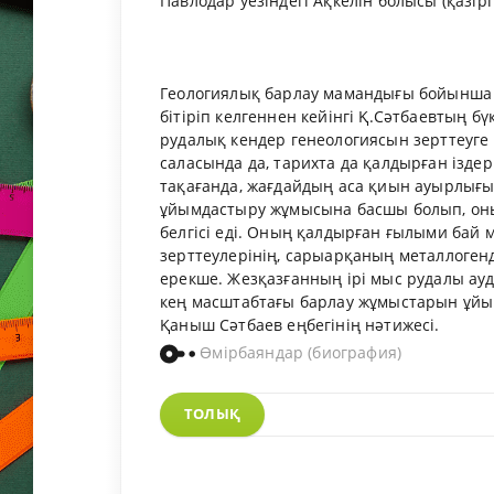
Павлодар уезіндегі Ақкелін болысы (қазі
Геологиялық барлау мамандығы бойынша 
бітіріп келгеннен кейінгі Қ.Сәтбаевтың 
рудалық кендер генеологиясын зерттеуге
саласында да, тарихта да қалдырған іздер
тақағанда, жағдайдың аса қиын ауырлығ
ұйымдастыру жұмысына басшы болып, оның
белгісі еді. Оның қалдырған ғылыми бай 
зерттеулерінің, сарыарқаның металлогенд
ерекше. Жезқазғанның ірі мыс рудалы ауд
кең масштабтағы барлау жұмыстарын ұйым
Қаныш Сәтбаев еңбегінің нәтижесі.
Өмірбаяндар (биография)
ТОЛЫҚ