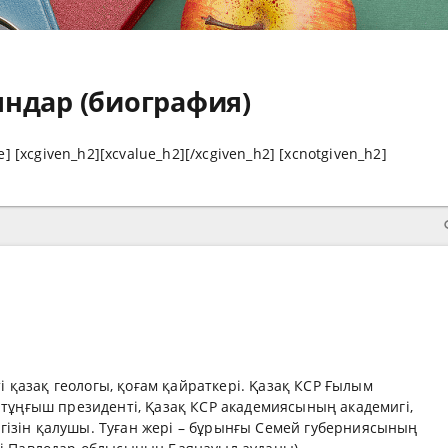
ндар (биография)
] [xcgiven_h2][xcvalue_h2][/xcgiven_h2] [xcnotgiven_h2]
 қазақ геологы, қоғам қайраткері. Қазақ КСР Ғылым
ұңғыш президенті, Қазақ КСР академиясының академигі,
гізін қалушы. Туған жері – бұрынғы Семей губерниясының