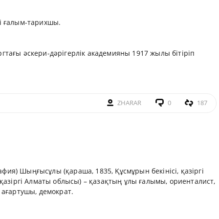
і ғалым-тарихшы.
гтағы әскери-дәрігерлік академияны 1917 жылы бітіріп
ZHARAR
0
187
ия) Шыңғысұлы (қараша, 1835, Құсмұрын бекінісі, қазіргі
 қазіргі Алматы облысы) – қазақтың ұлы ғалымы, ориенталист,
 ағартушы, демократ.