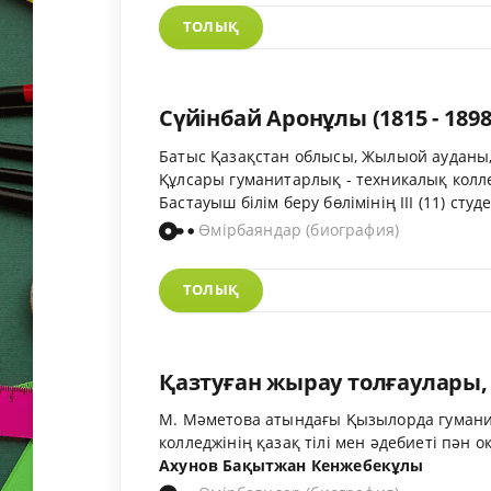
ТОЛЫҚ
Сүйінбай Аронұлы (1815 - 1898
Батыс Қазақстан облысы, Жылыой ауданы
Құлсары гуманитарлық - техникалық колл
Бастауыш білім беру бөлімінің ІІІ (11) студ
Өмірбаяндар (биография)
ТОЛЫҚ
Қазтуған жырау толғаулары, 
М. Мәметова атындағы Қызылорда гуман
колледжінің қазақ тілі мен әдебиеті пән
Ахунов Бақытжан Кенжебекұлы