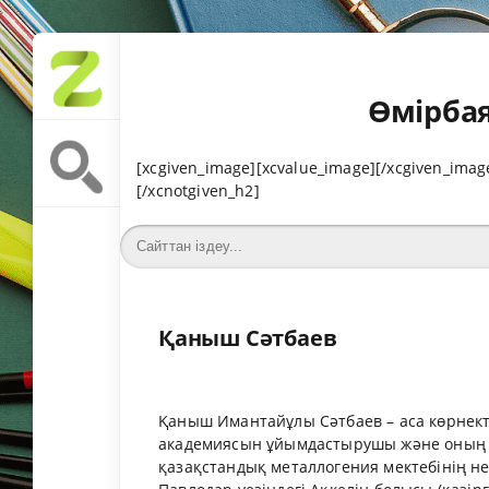
Өмірбая
[xcgiven_image][xcvalue_image][/xcgiven_image
[/xcnotgiven_h2]
Қаныш Сәтбаев
Қаныш Имантайұлы Сәтбаев – аса көрнекті
академиясын ұйымдастырушы және оның т
қазақстандық металлогения мектебінің не