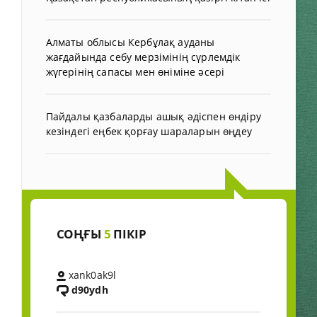
Алматы облысы Кербұлақ ауданы
жағдайында себу мерзімінің сүрлемдік
жүгерінің сапасы мен өніміне әсері
Пайдалы қазбаларды ашық әдіспен өндіру
кезіндегі еңбек қорғау шараларын өңдеу
СОҢҒЫ
5
ПІКІР
xank0ak9l
d90ydh