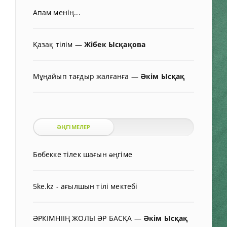
Апам менің...
Қазақ тілім
—
Жібек Ысқақова
Мұңайып тағдыр жалғанға
—
Әкім Ысқақ
ӘҢГІМЕЛЕР
Бөбекке тілек шағын əңгіме
5ke.kz - ағылшын тілі мектебі
ӘРКІМНІІҢ ЖОЛЫ ӘР БАСҚА
—
Әкім Ысқақ