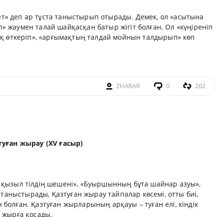
ет» деп әр тұста таныстырып отырады. Демек, ол «асытына
п» жаумен талай шайқасқан батыр жігіт болған. Ол «күңіреніп
з оқ өткеріп», «арғымақтың талдай мойнын талдырып» көп
ZHARAR
0
202
туған жырау (XV ғасыр)
е қызыл тілдің шешені», «Буыршынның бұта шайнар азуы»,
аныстырады, Қазтуған жырау тайпалар көсемі, отты биі,
 болған. Қазтуған жырларының арқауы – туған елі, кіндік
е жырға қосады.