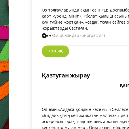
Өз толғауларында ақын өзін «Ер Доспамб
қарт күреңді мініп», «болат қылыш асыны
күн түбіне жортқан», «садақ тоған сайге
жорықтарды бастаған.
Өмірбаяндар (биография)
ТОЛЫҚ
Қазтуған жырау
Қаз
Ол өзін «Айдаса қойдың көсемі», «Сөйлес
«Бидайықтың көл жайқаған жалғызы» деп т
әскербасы, орақ тілді шешен, арқалы ақын
кескен, кір жуған жері. Оны ақын тебірен