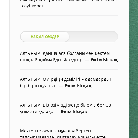
төзуі керек.
НАҚЫЛ СӨЗДЕР
Алтыным! Қанша аяз болғанымен көктем
шықпай қоймайды. Жаздың..
—
Әкім Ысқақ
Алтыным! Өмірдің әдемілігі – адамдардың
бір-бірін қуанта..
—
Әкім Ысқақ
Алтыным! Біз өзімізді жеңе білеміз бе? Өз
үнімізге құлақ..
—
Әкім Ысқақ
Мектепте оқушы мұғалім берген
тапсырмаларды қайталау арқылы есте..