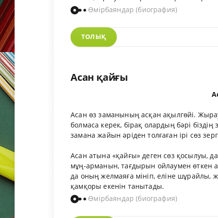
Өмірбаяндар (биография)
ТОЛЫҚ
Асан қайғы
А
Асан өз заманының асқан ақылгөйі. Жырауд
болмаса керек, бірақ олардың бәрі бізді
замана жайын әріден толғаған ірі сөз зер
Асан атына «қайғы» деген сөз қосылуы, д
мұң-арманын, тағдырын ойлаумен өткен а
да оның желмаяға мініп, еліне шұрайлы, 
қамқоры екенін танытады.
Өмірбаяндар (биография)