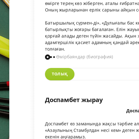
өмірге терең көз жіберген, аталы ғибрат
Оның жырларынан ерлік сарыны айқын сез
Батыршылық сүрмен-ді», «Дулығалы бас ке
батырлықты жоғары бағалаған. Елін жауы
қорғай алады деген түйін жасайды. Ақын ж
адамгершілік қасиет адамның қандай әрек
толғаған.
Өмірбаяндар (биография)
ТОЛЫҚ
Доспамбет жырау
Доспа
Доспамбет өз заманында жақсы тәрбие алғ
«Азаулының Стамбулдан несі кем» деген жо
екенін аңғарамыз.