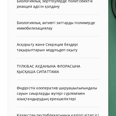
Биологиялық зерттеулерде политізбектік
реакция әдісін қолдану
Биологиялық активті заттарды полимерде
иммобилизациялау
Асқорыту және Секреция бездері
тақырыптарын модульдеп оқыту
ТҮЛКІБАС АУДАНЫНА ФЛОРАСЫНА
ҚЫСҚАША СИПАТТАМА
Өндірістік кооператив шаруашылығындағы
сауын сиырларды жүгері сүрлемімен
азықтандырудың ерекшеліктері
Қазақстан республикасының қазіргі кітап ісі