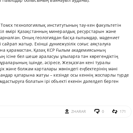
ргі Павлодар облысының Баянауыл ауданы).
Томск технологиялық институтының тау-кен факультетін
бүкіл өмірі Қазақстанның минералдық ресурстарын және
 арналған. Оның геологиядан басқа ғылымдар, мәдениет
і сайрап жатыр. Екінші дүниежүзілік соғыс аяқталуға
ына қарамастан, Қазақ КСР Ғылым академиясының
 ісіне бел шеше араласуы ұлыларға тән көрегендіктің
мұраларының ішінде, әсіресе, Жезқазған кені туралы
ік және болжам карталары жөніндегі еңбектерінің мәні
андар қатарына жатуы – кезінде осы кеннің жоспарлы түрде
дастыруға болатын ірі объекті екенін дәлелдеп берген
ZHARAR
0
171