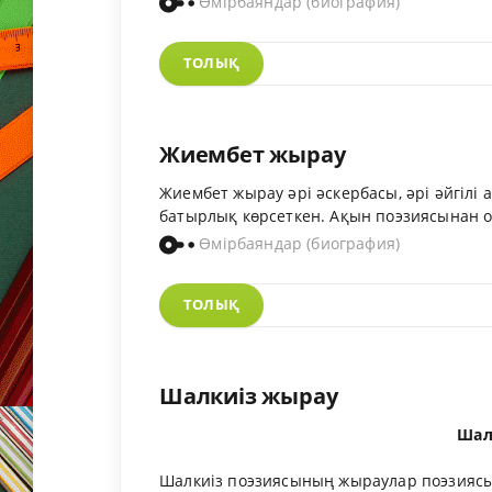
Өмірбаяндар (биография)
ТОЛЫҚ
Жиембет жырау
Жиембет жырау әрі әскербасы, әрі әйгілі 
батырлық көрсеткен. Ақын поэзиясынан он
Өмірбаяндар (биография)
ТОЛЫҚ
Шалкиіз жырау
Шал
Шалкиіз поэзиясының жыраулар поэзиясы