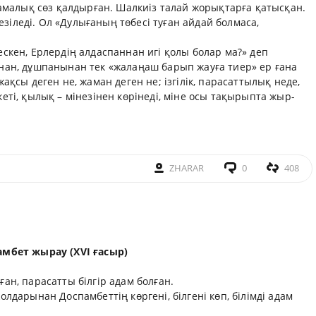
намалық сөз қалдырған. Шалкиіз талай жорықтарға қатысқан.
іледі. Ол «Дулығаның төбесі туған айдай болмаса,
скен, Ерлердің алдаспаннан игі қолы болар ма?» деп
нан, дұшпанынан тек «жалаңаш барып жауға тиер» ер ғана
ақсы деген не, жаман деген не; ізгілік, парасаттылық неде,
еті, қылық – мінезінен көрінеді, міне осы тақырыпта жыр-
ZHARAR
0
408
мбет жырау (XVI ғасыр)
ан, парасатты білгір адам болған.
лдарынан Доспамбеттің көргені, білгені көп, білімді адам