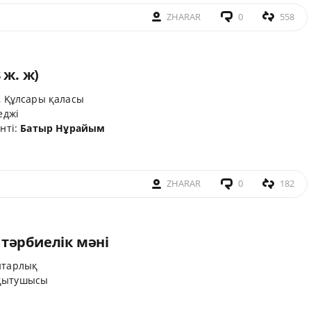
ZHARAR
0
558
 ж. ж)
, Құлсары қаласы
еджі
енті:
Батыр Нұрайым
ZHARAR
0
182
тәрбиелік мәні
итарлық
 оқытушысы