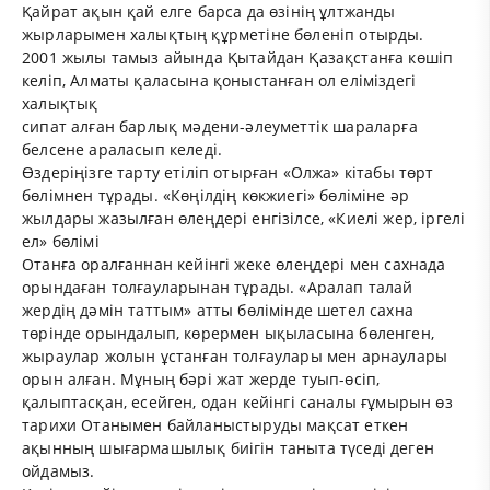
Қайрат ақын қай елге барса да өзінің ұлтжанды
жырларымен халықтың құрметіне бөленіп отырды.
2001 жылы тамыз айында Қытайдан Қазақстанға көшіп
келіп, Алматы қаласына қоныстанған ол еліміздегі
халықтық
сипат алған барлық мәдени-әлеуметтік шараларға
белсене араласып келеді.
Өздеріңізге тарту етіліп отырған «Олжа» кітабы төрт
бөлімнен тұрады. «Көңілдің көкжиегі» бөліміне әр
жылдары жазылған өлеңдері енгізілсе, «Киелі жер, іргелі
ел» бөлімі
Отанға оралғаннан кейінгі жеке өлеңдері мен сахнада
орындаған толғауларынан тұрады. «Аралап талай
жердің дәмін таттым» атты бөлімінде шетел сахна
төрінде орындалып, көрермен ықыласына бөленген,
жыраулар жолын ұстанған толғаулары мен арнаулары
орын алған. Мұның бәрі жат жерде туып-өсіп,
қалыптасқан, есейген, одан кейінгі саналы ғұмырын өз
тарихи Отанымен байланыстыруды мақсат еткен
ақынның шығармашылық биігін таныта түседі деген
ойдамыз.