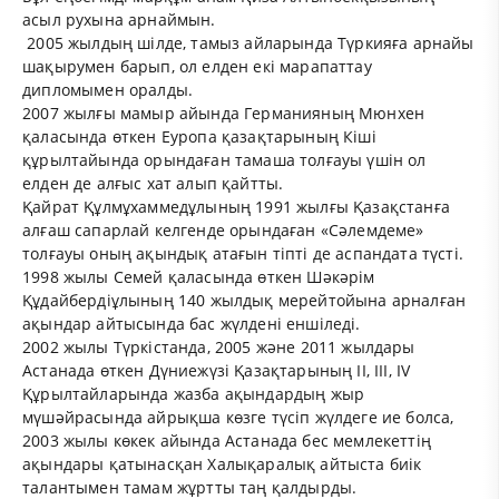
асыл рухына арнаймын.
2005 жылдың шілде, тамыз айларында Түркияға арнайы
шақырумен барып, ол елден екі марапаттау
дипломымен оралды.
2007 жылғы мамыр айында Германияның Мюнхен
қаласында өткен Еуропа қазақтарының Кіші
құрылтайында орындаған тамаша толғауы үшін ол
елден де алғыс хат алып қайтты.
Қайрат Құлмұхаммедұлының 1991 жылғы Қазақстанға
алғаш сапарлай келгенде орындаған «Сәлемдеме»
толғауы оның ақындық атағын тіпті де аспандата түсті.
1998 жылы Семей қаласында өткен Шәкәрім
Құдайбердіұлының 140 жылдық мерейтойына арналған
ақындар айтысында бас жүлдені еншіледі.
2002 жылы Түркістанда, 2005 және 2011 жылдары
Астанада өткен Дүниежүзі Қазақтарының ІІ, ІІІ, ІV
Құрылтайларында жазба ақындардың жыр
мүшәйрасында айрықша көзге түсіп жүлдеге ие болса,
2003 жылы көкек айында Астанада бес мемлекеттің
ақындары қатынасқан Халықаралық айтыста биік
талантымен тамам жұртты таң қалдырды.