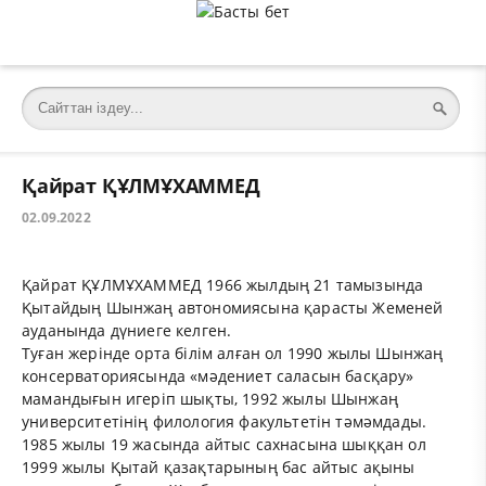
Қайрат ҚҰЛМҰХАММЕД
02.09.2022
Қайрат ҚҰЛМҰХАММЕД 1966 жылдың 21 тамызында
Қытайдың Шынжаң автономиясына қарасты Жеменей
ауданында дүниеге келген.
Туған жерінде орта білім алған ол 1990 жылы Шынжаң
консерваториясында «мәдениет саласын басқару»
мамандығын игеріп шықты, 1992 жылы Шынжаң
университетінің филология факультетін тәмәмдады.
1985 жылы 19 жасында айтыс сахнасына шыққан ол
1999 жылы Қытай қазақтарының бас айтыс ақыны