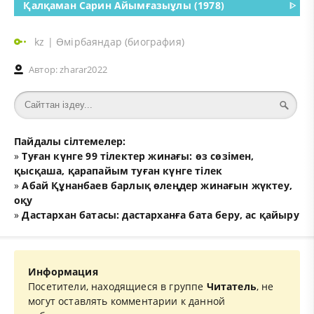
Қалқаман Сарин Айымғазыұлы (1978)
ᐈ
kz
|
Өмірбаяндар (биография)
Автор:
zharar2022
Пайдалы сілтемелер:
»
Туған күнге 99 тілектер жинағы: өз сөзімен,
қысқаша, қарапайым туған күнге тілек
»
Абай Құнанбаев барлық өлеңдер жинағын жүктеу,
оқу
»
Дастархан батасы: дастарханға бата беру, ас қайыру
Информация
Посетители, находящиеся в группе
Читатель
, не
могут оставлять комментарии к данной