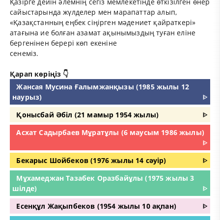
Қазірге дейін әлемнің сегіз мемлекетінде өткізілген өнер
сайыстарында жүлделер мен марапаттар алып,
«Қазақстанның еңбек сіңірген мәдениет қайраткері»
атағына ие болған азамат ақынымыздың туған еліне
бергенінен берері көп екеніне
сенеміз.
Қарап көріңіз 👇
Жансая Мусина Ғалымжанқызы (1985 жылы 12
наурыз)
ᐈ
Қонысбай Әбіл (21 мамыр 1954 жылы)
ᐈ
Асхат Садырбаев Мұратұлы (6 маусым 1986 жылы)
ᐈ
Бекарыс Шойбеков (1976 жылы 14 сәуір)
ᐈ
Мұхамеджан Тазабек Оразбайұлы (1975 жылы 3
шілде)
ᐈ
Есенқұл Жақыпбеков (1954 жылы 10 ақпан)
ᐈ