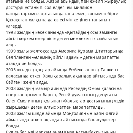
атағына ие болды. Жазба ақындық пен ежелгі жыраулық
дәстүрді ұстанып, сол елдегі екі миллион
қандастарымыз ортасында ғана емес, сонымен бірге
Қазақстан халқына да өз есімін кеңінен танытып
үлгерді.
1998 жылдың көкек айында «Қытайдың осы заманғы
әйгілі көркем өнершісі» деген мемлекеттік сыйлығын
алды.
1999 жылы желтоқсанда Америка Құрама Штаттарында
белгіленген «Әлемнің әйгілі адамы» деген марапатты
атаққа ие болды.
2003 жылдың қаңтар айында Өзбекстанның Ташкент
қаласында өткен Халықаралық ақындар айтысында бас
бәйгені жеңіп алды.
2003 жылдың мамыр айында Ресейдің Омбы қаласына
өнер сапарымен барып, Ресей думасының депутаты
Олег Смолинның қолынан «Халықтар достығының үздік
жыршысы» деген алғыс хатпен марапатталды.
2003 жылғы шілде айында Моңғолияның Баян-Өлгий
аймағында өткен ақындар айтысында бас жүлдегер
болды.
Бұл еңбегімді марқұм анам Қиза Алтынбекқызының