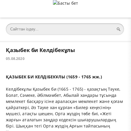
Қазыбек би Келдібекұлы
05.08.2020
ҚАЗЫБЕК БИ КЕЛДІБЕКҰЛЫ (1659 - 1765 жж.)
Келдібекұлы Қазыбек би (1665 - 1765) - қазақтың Тәуке,
Болат, Сәмеке, Әбілмәмбет, Абылай хандары тұсында
мемлекет басқару ісіне араласқан мемлекет және қоғам
қайраткері, Әз Тәуке хан құрған «Билер кеңесінің»
мүшесі, атақты шешен, Орта жүздің төбе биі, «Жеті
жарғы» аталатын заңдар кодексін шығарушылардың
бірі. Шыққан тегі Орта жүздің Арғын тайпасының