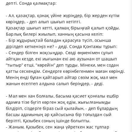
депті. Сонда қалмақтар:
- Ал, қазақтар, қонақ үйіне жүріңдер, бір жерден күтім
көріңдер, - деп алып шығып кетіпті.
Қазақтар шығып кетті, қалмақ бірыңғай қалып қойды.
Барлық билері жиылып, ханның қасына келіп:
- Бір жұдырықтай баладан қарасуға түсіп, осынша
дірілдеп кеткеніңіз не? – деді. Сонда Қонтажы тұрып:
- Сендер білген жоқсыңдар. Сөзді өңменімен сұғып
айтқан кезде, екі иығынан екі аю аузынан от шашып
“тыпыр” етші, “көрейін” деп тұрды. Мінеки, мен содан
қатты сескендім. Сендерге көрінбегенмен маған көрінді.
Менің енді бұған қайтарып айтар сөзім жоқ, мал мен
жанын есептеп алдына салып беріңдер, - деді.
- Мал мен хан болғалы, басыма қасиет қонғалы ешбір
адамға тізе бүгіп көрген жоқ едім, жығылғанымды
білдіріп, сіздерге біраз сый қылайын, - деп бұлардың
басшы адамының әр қайсысына бір тоғыздан сый
беріпті, Қазыбек соның ішінде болыпты.
- Жаным, Қазыбек, сен жаңа үйреткен жас тұлпар