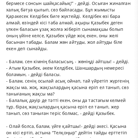
бермесе сонсын шайқасайық!” - дейді. Осыған жиналған
халық бәтуа қылып, сөз байласады. Бұл жымысты
Қаракесек Келдібек биге жүктейді. Келдібек өзі бара
алмай, өзіндей кісі таба алмай, ақыры Қазыбек деген
үлкен баласын ұзақ жолға жіберіп сынамақшы болып
оның үйіне келсе, Қазыбек үйде жоқ екен, оны желі
басынан табады. Балам жөн айтуды, жол айтуды біле
екен деп сынайды.
- Балам, сен кімнің баласысың, - жөніңді айтшы! – дейді.
- Атым Қазыбек, әкем Келдібек, Шаншардың немересі
боламын, - дейді баласы.
- Балам, сенің осылай асық ойнап, тай үйретіп жүргенің
жақсы ма, жоқ, жақсылардың қасына еріп ел танып, сөз
танығаның жақсы ма?
- Балалық дәуір де тәтті екен, оны да тастағым келмей
тұр, бірақ жақсылардың қасына еріп ел танып, жер
танып, сөз таныған теріс болмас, - дейді Қазыбек.
- Олай болса, балам, үйге қайтшы!- дейді әкесі. Қасына
он кісі ертіп, астына “Телқоңыр” дейтін тайды ерттетіп