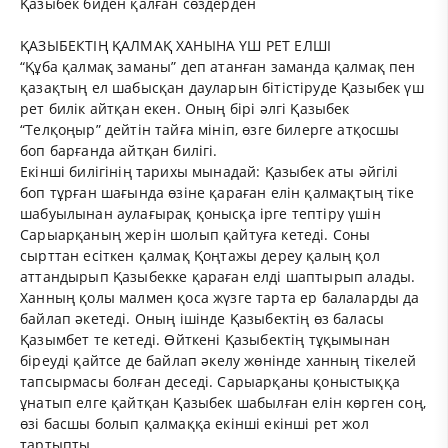
Қазыбек биден қалған сөздерден
ҚАЗЫБЕКТІҢ ҚАЛМАҚ ХАНЫНА ҮШ РЕТ ЕЛШІ
“Құба қалмақ заманы” деп атанған заманда қалмақ пен
қазақтың ел шабысқан дауларын бітістіруде Қазыбек үш
рет билік айтқан екен. Оның бірі әлгі Қазыбек
“Телқоңыр” дейтін тайға мініп, өзге билерге атқосшы
боп барғанда айтқан билігі.
Екінші билігінің тарихы мынадай: Қазыбек аты әйгілі
боп тұрған шағында өзіне қараған елін қалмақтың тіке
шабуылынан аулағырақ қонысқа ірге тептіру үшін
Сарыарқаның жерін шолып қайтуға кетеді. Соны
сырттан есіткен қалмақ Қоңтажы дереу қалың қол
аттандырып Қазыбекке қараған елді шаптырып алады.
Ханның қолы малмен қоса жүзге тарта ер балаларды да
байлап әкетеді. Оның ішінде Қазыбектің өз баласы
Қазымбет те кетеді. Өйткені Қазыбектің тұқымынан
біреуді қайтсе де байлап әкелу жөнінде ханның тікелей
тапсырмасы болған деседі. Сарыарқаны қоныстыққа
ұнатып елге қайтқан Қазыбек шабылған елін көрген соң,
өзі басшы болып қалмаққа екінші екінші рет жол
тартыпты.