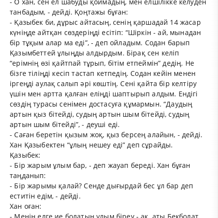
- О хан, сен ел шабуды қоймадың, мен елшілікке келуден
танбадым, - дейді. Қоңтажы бұған:
- Қазыбек би, дұрыс айтасың, сенің қаршадай 14 жасар
күніңде айтқан сөздеріңді есітіп: “Шіркін - ай, мынадан
бір тұқым алар ма еді”, - деп ойладым. Содан барып
Қазымбеттей ұлыңды алдырдым. Бірақ сен келіп
“ерімнің өзі қайтпай тұрып, бітім етпеймін” дедің. Не
бізге тіліңді кесіп тастап кетпедің. Содан кейін менен
іргеңді аулақ салып әрі көштің. Сені қайта бір келтіру
үшін мен артта қалған еліңді шаптырып алдым. Ендігі
сөздің турасы сенімен достасуға құмармын. “Даудың
артын қыз бітейді, судың артын шым бітейді, судың
артын шым бітейді”, - деуші еді.
- Саған беретін қызым жоқ, қыз берсең алайын, - дейді.
Хан Қазыбектен “ұлың нешеу еді” деп сұрайды.
Қазыбек:
- Бір жарым ұлым бар, - деп жауап береді. Хан бұған
таңданып:
- Бір жарымы қалай? Сенде дығырдай бес ұл бар деп
еститін едім, - дейді.
Хан оған:
- Менің елге ие болатын ұлым біреу - ақ, аты Бекболат,