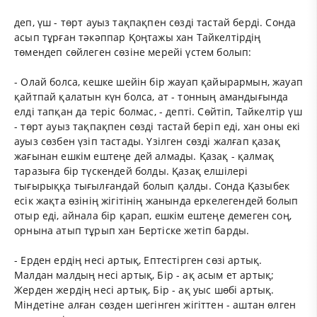
деп, үш - төрт ауыз тақпақпен сөзді тастай берді. Сонда
асып тұрған тәкәппар Қоңтажы хан Тайкелтірдің
төмендеп сөйлеген сөзіне мерейі үстем болып:
- Олай болса, кешке шейін бір жауап қайырармын, жауап
қайтпай қалатын күн болса, ат - тонның амандығында
елді тапқан да теріс болмас, - депті. Сөйтіп, Тайкелтір үш
- төрт ауыз тақпақпен сөзді тастай беріп еді, хан оны екі
ауыз сөзбен үзіп тастады. Үзілген сөзді жалғап қазақ
жағынан ешкім ештеңе дей алмады. Қазақ - қалмақ
таразыға бір түскендей болды. Қазақ елшілері
тығырыққа тығылғандай болып қалды. Сонда Қазыбек
есік жақта өзінің жігітінің жанында еркелегендей болып
отыр еді, айнала бір қарап, ешкім ештеңе демеген соң,
орнына атып тұрып хан Бертіске жетіп барды.
- Ерден ердің несі артық, Ептестірген сөзі артық.
Малдан малдың несі артық, Бір - ақ асым ет артық;
Жерден жердің несі артық, Бір - ақ уыс шөбі артық.
Міндетіне алған сөзден шегінген жігіттен - аштан өлген