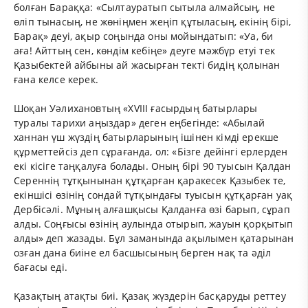
болған Бараққа: «Сылтауратып сытыла алмайсың, не
өліп тынасың, не жөніңмен жеңіп құтыласың, екінің бірі,
Барақ» деуі, ақыр соңында оны мойындатып: «Уа, би
аға! Айттың сен, көндім кебіңе» деуге мәжбүр етуі тек
Қазыбектей айбыны ай жасырған текті бидің қолынан
ғана келсе керек.
Шоқан Уәлихановтың «XVIII ғасырдың батырлары
туралы тарихи аңыздар» деген еңбегінде: «Абылай
ханнан үш жүздің батырларының ішінен кімді ерекше
құрметтейсіз деп сұрағанда, ол: «Бізге дейінгі ерлерден
екі кісіге таңқалуға болады. Оның бірі 90 туысын Қалдан
Сереннің тұтқынынан құтқарған қаракесек Қазыбек те,
екіншісі өзінің сондай тұтқындағы туысын құтқарған уақ
Дербісәлі. Мұның алғашқысы Қалданға өзі барып, сұрап
алды. Соңғысы өзінің аулында отырып, жауын қорқытып
алды» деп жазады. Бұл заманында ақылымен қатарынан
озған дана биіне ел басшысының берген нақ та әділ
бағасы еді.
Қазақтың атақты биі. Қазақ жүздерін басқаруды реттеу