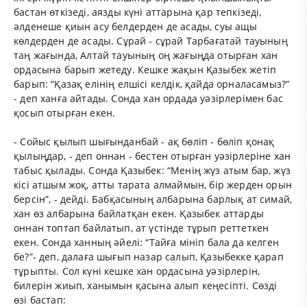
бастан өткізеді, аязды күні аттарына қар тепкізеді,
әлденеше қиын асу белдерден де асады, суы ащы
көлдерден де асады. Сұрай - сұрай Тарбағатай тауының
таң жағында, Алтай тауының оң жағыңда отырған хан
ордасына барып жетеду. Кешке жақын Қазыбек жетіп
барып: “Қазақ елінің елшісі келдік, қайда орналасамыз?”
- деп ханға айтады. Сонда хан ордада уәзірлерімен бас
қосып отырған екен.
- Сойыс қылып шығынданбай - ақ бөліп - бөліп қонақ
қылыңдар, - деп оннан - бестен отырған уәзірлеріне хан
табыс қылады. Сонда Қазыбек: “Менің жүз атым бар, жүз
кісі атшым жоқ, атты тарата алмаймын, бір жерден орын
берсін”, - дейді. Бабқасының албарына барлық ат симай,
хан өз албарына байлатқан екен. Қазыбек аттарды
оннан топтап байлатып, ат үстінде тұрып реттеткен
екен. Сонда ханның әйелі: “Тайға мініп бала да келген
бе?”- деп, далаға шығып назар салып, Қазыбекке қарап
тұрыпты. Сол күні кешке хан ордасына уәзірлерін,
билерін жиып, ханымын қасына алып кеңесіпті. Сөзді
өзі бастап: