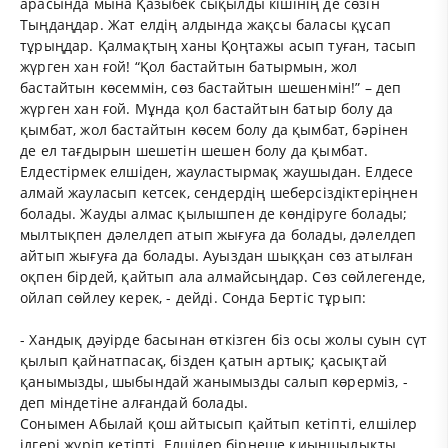
арасында мына Қазыбек сықылды кішінің де сөзін
Тыңдаңдар. Жат елдің алдында жақсы баласы құсап
тұрыңдар. Қалмақтың ханы Қоңтажы асып туған, тасып
жүрген хан ғой! “Қол бастайтын батырмын, жол
бастайтын көсеммін, сөз бастайтын шешенмін!” – деп
жүрген хан ғой. Мұнда қол бастайтын батыр болу да
қымбат, жол бастайтын көсем болу да қымбат, бәрінен
де ел тағдырын шешетін шешен болу да қымбат.
Елдестірмек елшіден, жауластырмақ жаушыдан. Елдесе
алмай жауласып кетсек, сендердің шеберсіздіктеріңнен
болады. Жауды алмас қылышпен де көндіруге болады;
мылтықпен дәлелдеп атып жығуға да болады, дәлелдеп
айтып жығуға да болады. Ауыздан шыққан сөз атылған
оқпен бірдей, қайтып ала алмайсыңдар. Сөз сөйлегенде,
ойлап сөйлеу керек, - дейді. Сонда Бертіс тұрып:
- Хандық дәуірде басынан өткізген біз осы жолы суын сүт
қылып қайнатпасақ, бізден қатын артық; қасықтай
қанымызды, шыбындай жанымызды салып көрерміз, -
деп міндетіне алғандай болады.
Сонымен Абылай қош айтысып қайтып кетіпті, елшілер
ілгері жүріп кетіпті. Елшілер бірнеше қиыншылықты