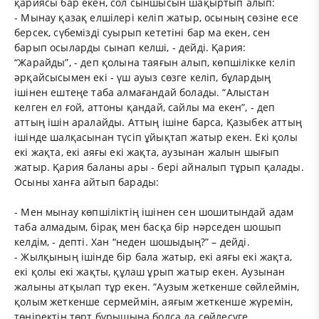
қариясы бар екен, сол сыншысын шақыртып алып:
- Мынау қазақ елшілері келіп жатыр, осының сөзіне есе
берсек, сүбемізді суырып кететіні бар ма екен, сен
барып осыларды сынап келші, - дейді. Қария:
“Жарайды”, - деп қолына таяғын алып, көпшілікке келіп
әрқайсысымен екі - үш ауыз сөзге келіп, бұлардың
ішінен ештеңе таба алмағандай болады. “Алыстан
келген ел ғой, аттоны қандай, сайлы ма екен”, - деп
аттың ішін аралайды. Аттың ішіне барса, Қазыбек аттың
ішінде шалқасынан түсіп ұйықтап жатыр екен. Екі қолы
екі жақта, екі аяғы екі жақта, аузынан жалын шығып
жатыр. Қария баланы ары - бері айналып тұрып қалады.
Осыны ханға айтып барады:
- Мен мынау көпшіліктің ішінен сен шошитындай адам
таба алмадым, бірақ мен басқа бір нәрседен шошып
келдім, - депті. Хан “неден шошыдың?” – дейді.
- Жылқының ішінде бір бала жатыр, екі аяғы екі жақта,
екі қолы екі жақты, құлаш ұрып жатыр екен. Аузынан
жалыны атқылап тұр екен. “Аузым жеткенше сөйлеймін,
қолым жеткенше сермеймін, аяғым жеткенше жүремін,
төңіректің төрт бұрышына болса да сөйлесуге