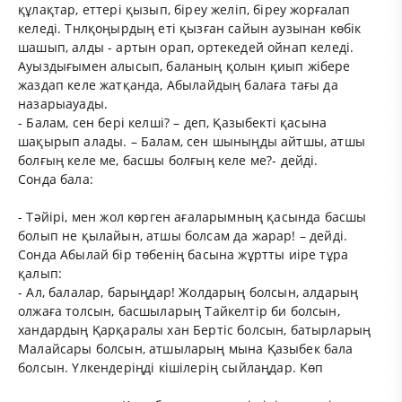
құлақтар, еттері қызып, біреу желіп, біреу жорғалап
келеді. Тнлқоңырдың еті қызған сайын аузынан көбік
шашып, алды - артын орап, ортекедей ойнап келеді.
Ауыздығымен алысып, баланың қолын қиып жібере
жаздап келе жатқанда, Абылайдың балаға тағы да
назарыауады.
- Балам, сен бері келші? – деп, Қазыбекті қасына
шақырып алады. – Балам, сен шыныңды айтшы, атшы
болғың келе ме, басшы болғың келе ме?- дейді.
Сонда бала:
- Тәйірі, мен жол көрген ағаларымның қасында басшы
болып не қылайын, атшы болсам да жарар! – дейді.
Сонда Абылай бір төбенің басына жұртты иіре тұра
қалып:
- Ал, балалар, барыңдар! Жолдарың болсын, алдарың
олжаға толсын, басшыларың Тайкелтір би болсын,
хандардың Қарқаралы хан Бертіс болсын, батырларың
Малайсары болсын, атшыларың мына Қазыбек бала
болсын. Үлкендеріңді кішілерің сыйлаңдар. Көп