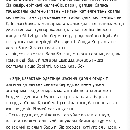
біз көмір, еріткелі келгенбіз, қазақ, қалмақ баласы
табысқалы келгенбіз; танымайтын жат елге танысқалы
келгенбіз, танысуға келмесең шабысқалы келгенбіз; сен
Қабылан болсаң, мен арыстан, алысқалы келгенбіз; жаңа
үйреткен жас тұлпар жарысқалы келгенбіз; берсең
жөндеп бітіміңді айт, бермесең дірілдемей жөніңді айт,
не тұрысатын жеріңді айт! - депті. Сонда Қоңтажы не
дерін білмей сасып қалыпты.
- Өзің сөзге келген бала болсаң, отырған орның қандай
төмен еді, былай жоғары шықшы, жоғары! – деп
қолтығын аша беріпті. Сонда Қазыбек:
- Біздің қазақтың әдетінде жасына қарай отырып,
жағына қарай сөз сөйлей береді, өзімнен үлкен
ағаларым төрде отырса, маған төбеде отырғанмен
бірдей, - деп жалт бұрылып орнына қайта барып
отырды. Сонда Қазыбектің сөзі ханның басынан асып,
хан не дерін білмей сасып қалып:
- Осылардың өздері келгелі әр үйде қонақтап жүр,
алыстан келген елші ғой, ашулары бойында тұр екен,
қонақ үйіне алып барып, бір жерден күтімге алыңдар, -