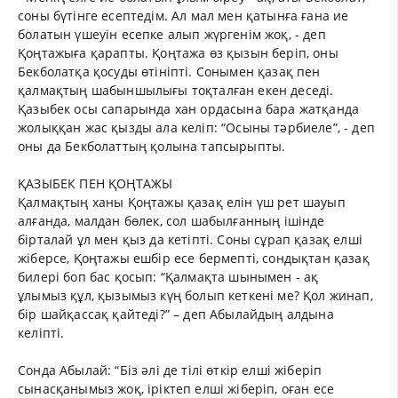
соны бүтінге есептедім. Ал мал мен қатынға ғана ие
болатын үшеуін есепке алып жүргенім жоқ, - деп
Қоңтажыға қарапты. Қоңтажа өз қызын беріп, оны
Бекболатқа қосуды өтініпті. Сонымен қазақ пен
қалмақтың шабыншылығы тоқталған екен деседі.
Қазыбек осы сапарында хан ордасына бара жатқанда
жолыққан жас қызды ала келіп: “Осыны тәрбиеле”, - деп
оны да Бекболаттың қолына тапсырыпты.
ҚАЗЫБЕК ПЕН ҚОҢТАЖЫ
Қалмақтың ханы Қоңтажы қазақ елін үш рет шауып
алғанда, малдан бөлек, сол шабылғанның ішінде
бірталай ұл мен қыз да кетіпті. Соны сұрап қазақ елші
жіберсе, Қоңтажы ешбір есе бермепті, сондықтан қазақ
билері боп бас қосып: “Қалмақта шынымен - ақ
ұлымыз құл, қызымыз күң болып кеткені ме? Қол жинап,
бір шайқассақ қайтеді?” – деп Абылайдың алдына
келіпті.
Сонда Абылай: “Біз әлі де тілі өткір елші жіберіп
сынасқанымыз жоқ, іріктеп елші жіберіп, оған есе