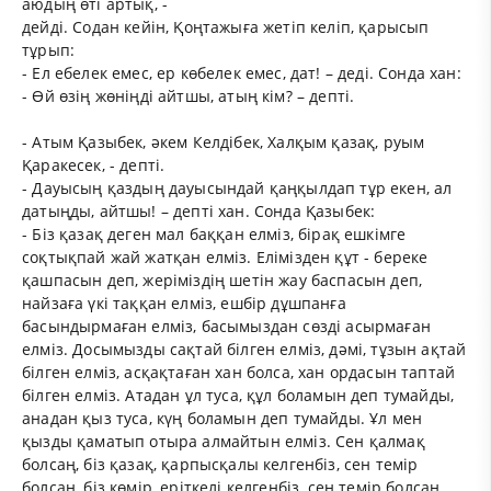
аюдың өті артық, -
дейді. Содан кейін, Қоңтажыға жетіп келіп, қарысып
тұрып:
- Ел ебелек емес, ер көбелек емес, дат! – деді. Сонда хан:
- Өй өзің жөніңді айтшы, атың кім? – депті.
- Атым Қазыбек, әкем Келдібек, Халқым қазақ, руым
Қаракесек, - депті.
- Дауысың қаздың дауысындай қаңқылдап тұр екен, ал
датыңды, айтшы! – депті хан. Сонда Қазыбек:
- Біз қазақ деген мал баққан елміз, бірақ ешкімге
соқтықпай жай жатқан елміз. Елімізден құт - береке
қашпасын деп, жеріміздің шетін жау баспасын деп,
найзаға үкі таққан елміз, ешбір дұшпанға
басындырмаған елміз, басымыздан сөзді асырмаған
елміз. Досымызды сақтай білген елміз, дәмі, тұзын ақтай
білген елміз, асқақтаған хан болса, хан ордасын таптай
білген елміз. Атадан ұл туса, құл боламын деп тумайды,
анадан қыз туса, күң боламын деп тумайды. Ұл мен
қызды қаматып отыра алмайтын елміз. Сен қалмақ
болсаң, біз қазақ, қарпысқалы келгенбіз, сен темір
болсаң, біз көмір, еріткелі келгенбіз, сен темір болсаң,