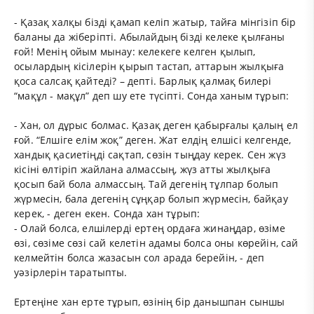
- Қазақ халқы бізді қамап келіп жатыр, тайға мінгізіп бір
баланы да жіберіпті. Абылайдың бізді келеке қылғаны
ғой! Менің ойым мынау: келекеге келген қылып,
осылардың кісілерін қырып тастап, аттарын жылқыға
қоса салсақ қайтеді? – депті. Барлық қалмақ билері
“мақұл - мақұл” деп шу ете түсіпті. Сонда ханым тұрып:
- Хан, ол дұрыс болмас. Қазақ деген қабырғалы қалың ел
ғой. “Елшіге елім жоқ” деген. Жат елдің елшісі келгенде,
хандық қасиетіңді сақтап, сөзін тыңдау керек. Сен жүз
кісіні өлтіріп жайлана алмассың, жүз атты жылқыға
қосып бай бола алмассың. Тай дегенің тұлпар болып
жүрмесін, бала дегенің сұңқар болып жүрмесін, байқау
керек, - деген екен. Сонда хан тұрып:
- Олай болса, елшілерді ертең ордаға жинаңдар, өзіме
өзі, сөзіме сөзі сай келетін адамы болса оны көрейін, сай
келмейтін болса жазасын сол арада берейін, - деп
уәзірлерін таратыпты.
Ертеңіне хан ерте тұрып, өзінің бір данышпан сыншы