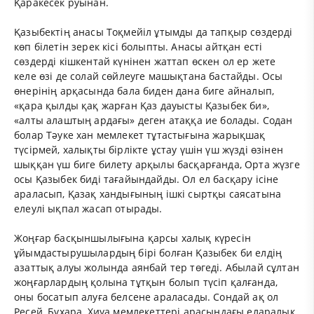
Қаракесек руынан.
Қазыбектің анасы Тоқмейіл ұтымды да тапқыр сөздерді
көп білетін зерек кісі болыпты. Анасы айтқан есті
сөздерді кішкентай күнінен жаттап өскен ол ер жете
келе өзі де солай сөйлеуге машықтана бастайды. Осы
өнерінің арқасында бала биден дана биге айналып,
«қара қылды қақ жарған Қаз дауысты Қазыбек би»,
«алты алаштың ардағы» деген атаққа ие болады. Содан
болар Тәуке хан мемлекет тұтастығына жарықшақ
түсірмей, халықты бірлікте ұстау үшін үш жүзді өзінен
шыққан үш биге билету арқылы басқарғанда, Орта жүзге
осы Қазыбек биді тағайындайды. Ол ел басқару ісіне
араласып, Қазақ хандығының ішкі сыртқы саясатына
елеулі ықпал жасап отырады.
Жоңғар басқыншылығына қарсы халық күресін
ұйымдастырушылардың бірі болған Қазыбек би елдің
азаттық алуы жолында аянбай тер төгеді. Абылай сұлтан
жоңғарлардың қолына тұтқын болып түсіп қалғанда,
оны босатып алуға белсене араласады. Сондай ақ ол
Ресей, Бұхара, Хиуа мемлекеттері арасындағы еларалық