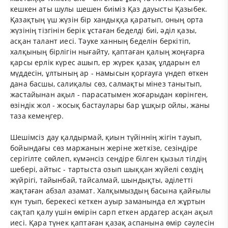
кешкен аты шулы шешен биіміз Қаз дауысты Қазыбек.
Қазақтың үш жүзін бір хандыққа қаратып, оның орта
жүзінің тізгінін берік ұстаған беделді биі, әділ қазы,
асқан талант иесі. Тәуке ханның беделін беркітіп,
халқының бірлігін нығайту, қаптаған қалың жоңғарға
қарсы ерлік күрес ашып, ер жүрек қазақ ұлдарын ел
мүддесін, ұлтының ар - намысын қорғауға үндеп өткен
дана басшы, салиқалы сөз, салмақты мінез танытып,
жастайынан ақыл - парасатымен жоғарыдан көрінген,
өзіндік жол - жосық бастаулары бар ұшқыр ойлы, жаны
таза кемеңгер.
Шешімсіз дау қалдырмай, қиын түйіннің жігін тауып,
бойындағы сөз маржанын жеріне жеткізе, сезіндіре
серігілте сөйлеп, күмәнсіз сендіре білген қызыл тілдің
шебері, айтыс - тартыста озып шыққан жүйелі сөздің
жүйрігі, тайынбай, тайсалмай, шындықты, әділетті
жақтаған абзал азамат. Халқымыздың басына қайғылы
күн туып, берекесі кеткен ауыр заманында ел жұртын
сақтап қалу үшін өмірін сарп еткен ардагер асқан ақыл
иесі. Қара түнек қаптаған қазақ аспанына өмір сәулесін