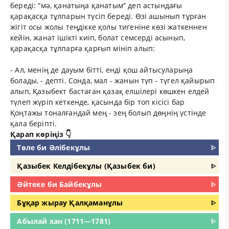
береді: “мә, қанатыңа қанатым” деп астындағы
қарақасқа тұлпарын түсіп береді. Өзі ашынып тұрған
жігіт осы жолы теңдікке қолы тигеніне көзі жаткеннен
кейін, жанат ішікті киіп, болат семсерді асынып,
қарақасқа тұлпарға қарғып мініп алып:
- Ал, менің де дауым бітті, енді қош айтысуларыңа
болады, - депті. Сонда, мал - жанын түп - түгел қайырып
алып, Қазыбект бастаған қазақ елшілері көшкен елдей
түлеп жүріп кеткенде, қасында бір топ кісісі бар
Қоңтажы тоналғандай мең - зең болып дөңнің үстінде
қала беріпті.
Қарап көріңіз 👇
Төле би Әлібекұлы
ᐈ
Қазыбек Келдібекұлы (Қазыбек би)
ᐈ
Әйтеке би Байбекұлы
ᐈ
Бұқар жырау Қалқаманұлы
ᐈ
Абылай хан (1711—1781)
ᐈ