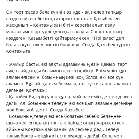
Он төрт жасар бала күннің өзінде - ақ нелер тапқыр
сөздер айтып бетін қайтарып тастаған Қазыбектен
жасқанып – Қоңтажы хан бітім керегін алып қалу
мақсатымен әртүрлі қулыққа салады. Сонда ханның
көздегені Қазымбетті қайтармау екен. “Тірі емес” деп
балаға құн төлеу ниетін білдіреді. Сонда Қазыбек тұрып
Қоңтажыға:
- Жұмыр басты, екі аяқты адамымның өзін қайыр, төрт
аяқты айдынды бозымның көзін қайыр. Ерім үшін құн
алмай өлісемін, бозымның көзі жоқ болса, екі есе құн
аламын. Бұл айтқаным болмаса, тал түсте тапап аламын
дегенде, Қоңтажы:
- Қазыбек би, ерің үшін құн алмай өлісемін дегеніңді жөн
делік. Ал, бозыңның төлеуін екі есе қып аламын дегеніңе
жол болсын!- депті. Сонда Қазыбек:
- Бозымның төлеуі екі есе болатын себебі: белеңнен
шыға келген қалың топтың ішінде оның жарық еткен
айбыны Қоңтажыдай ханды да сескендіреді. Төлеуі
толық болса – ендігәрі есте жүреді, - дейді. Сонымен