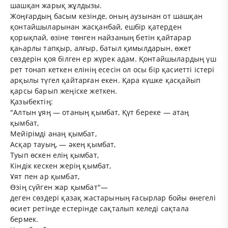
шашқан жарық жұлдызы.
Жоңғардың басым кезінде, оның аузынан от шашқан
қонтайшыларынан жасқанбай, ешбір қатерден
қорықпай, өзіне төнген найзаның бетін қайтарар
қаһарлы тапқыр, алғыр, батыл қимылдарын, өжет
сөздерін қоя білген ер жүрек адам. Қонтайшылардың үш
рет тонап кеткен елінің есесін ол осы бір қасиетті істері
арқылы түгел қайтарған екен. Қара күшке қасқайып
қарсы барып жеңіске жеткен.
Қазыбектің:
"Алтын ұяң — отаның қымбат, Қүт береке — атаң
қымбат,
Мейірімді анаң қымбат,
Асқар тауың, — әкең қымбат,
Туып өскен елің қымбат,
Кіндік кескен жерің қымбат,
Ұят пен ар қымбат,
Өзің сүйген жар қымбат"—
деген сөздері қазақ жастарының ғасырлар бойы өнегелі
өсиет ретінде естерінде сақталып келеді сақтала
бермек.