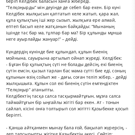
беріп Келдібек баласын ханға жібереді.
“Телқоңырды” мін деуінде де себеп бар екен. Бір күні
Келдібек жылқысын қаптатып келе жатып, қара жал,
құла қулықтың іші жер сызып, жылқыға ере алмай,
ептеп басып келе жатқанын байқайды: “Мынаның
ішінде тас бар ма, тұлпар бар ма? Бір құлынды мұнша
неге ауырлайды жануар!” – дейді.
Күндердің күнінде бие құлындап, құлын биенің
мойнына, сауырына артылып ойнап жүреді. Келдібек:
- Бұған бір қулықтың сүті не болады дейсің, екі биенің
сүтін емсін, қызыл тарлан бас мама сүтті бие еді, соның
құлынын өзің сойып же - дағы, соған теліп жібер, - дейді
жылқышыға. Құлын сол екі биенің сүтін емгендіктен
“Телқоңыр” атаныпты.
Келдібектің тасқа салса тасқырмайтұғын, мұзға салса
таймайтұғын бір ыңғайлы жігіті бар екен. Ат - тонын
сайлап, кісіні онға толтырып сол жігітті Қазыбекке қосып
беріпті.
- Қанша айтқанмен мынау бала ғой, бақылап жүрерсің, -
деп тапсырыпты жігітке Қазыбектің әкесі. Сөйтіп: