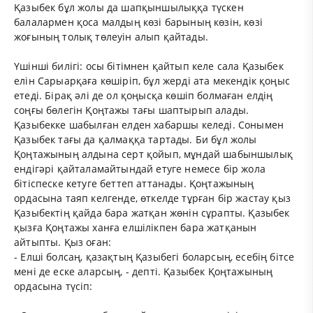
Қазыбек бұл жолы да шапқыншылыққа түскен
балалармен қоса малдың көзі барының көзін, көзі
жоғының толық төлеуін алып қайтады.
Үшінші билігі: осы бітімнен қайтып келе сала Қазыбек
елін Сарыарқаға көшіріп, бұл жерді ата мекендік қоңыс
етеді. Бірақ әлі де ол қоңысқа көшіп болмаған елдің
соңғы бөлегін Қоңтажы тағы шаптырып алады.
Қазыбекке шабылған елден хабаршы келеді. Сонымен
Қазыбек тағы да қалмаққа тартады. Би бұл жолы
Қоңтажының алдына серт қойып, мұндай шабыншылық
ендігәрі қайталамайтындай етуге немесе бір жола
бітіспеске кетуге беттеп аттанады. Қоңтажының
ордасына таяп келгенде, өткелде тұрған бір жастау қыз
Қазыбектің қайда бара жатқан жөнін сұрапты. Қазыбек
қызға Қоңтажы ханға елшілікпен бара жатқанын
айтыпты. Қыз оған:
- Елші болсаң, қазақтың Қазыбегі боларсың, есебің бітсе
мені де еске аларсың, - депті. Қазыбек Қоңтажының
ордасына түсіп: