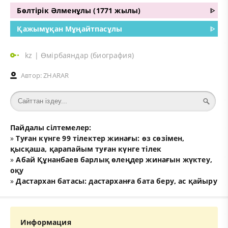
Бөлтірік Әлменұлы (1771 жылы)
ᐈ
Қажымұқан Мұңайтпасұлы
ᐈ
kz
|
Өмірбаяндар (биография)
Автор:
ZHARAR
Пайдалы сілтемелер:
»
Туған күнге 99 тілектер жинағы: өз сөзімен,
қысқаша, қарапайым туған күнге тілек
»
Абай Құнанбаев барлық өлеңдер жинағын жүктеу,
оқу
»
Дастархан батасы: дастарханға бата беру, ас қайыру
Информация