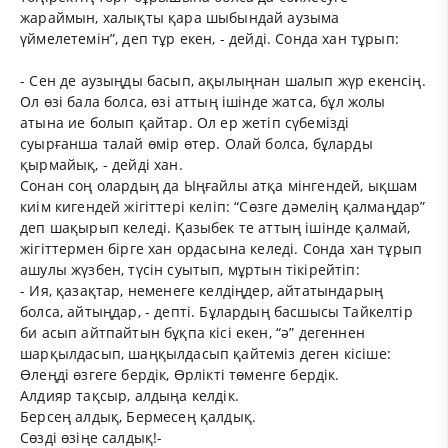
жараймын, халықты қара шыбындай аузыма
үймелетемін”, деп тұр екен, - дейді. Сонда хан тұрып:
- Сен де аузыңды басып, ақылыңнан шалып жүр екенсің.
Ол өзі бала болса, өзі аттың ішінде жатса, бұл жолы
атына ие болып қайтар. Ол ер жетіп сүбемізді
суырғанша талай өмір өтер. Олай болса, бұларды
қырмайық, - дейді хан.
Сонан соң олардың да Ыңғайлы атқа мінгендей, ықшам
киім кигендей жігіттері келіп: “Сөзге дәмелің қалмаңдар”
деп шақырып келеді. Қазыбек те аттың ішінде қалмай,
жігіттермен бірге хан ордасына келеді. Сонда хан тұрып
ашулы жүзбен, түсін суытып, мұртын тікірейтіп:
- Ия, қазақтар, неменеге келдіңдер, айтатындарың
болса, айтыңдар, - депті. Бұлардың басшысы Тайкелтір
би асып айтпайтын бұқпа кісі екен, “ә” дегеннен
шарқылдасып, шаңқылдасып қайтеміз деген кісіше:
Өлеңді өзгеге бердік, Өрлікті төменге бердік.
Алдияр тақсыр, алдыңа келдік.
Берсең алдық, Бермесең қалдық.
Сөзді өзіңе салдық!-