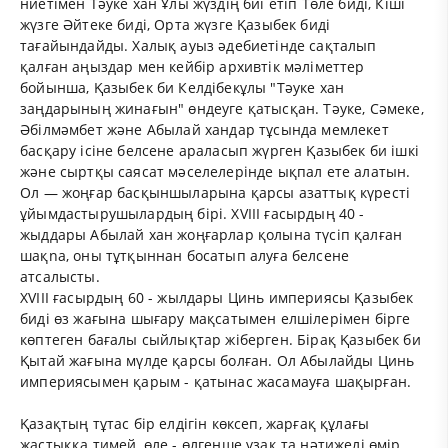
ниетімен Тәуке хан Ұлы жүздің биі етіп Төле биді, Кіші
жүзге Әйтеке биді, Орта жүзге Қазыбек биді
тағайындайды. Халық ауыз әдебиетінде сақталып
қалған аңыздар мен кейбір архивтік мәліметтер
бойынша, Қазыбек би Келдібекұлы "Тәуке хан
заңдарының жинағын" өндеуге қатысқан. Тәуке, Сәмеке,
Әбілмәмбет және Абылай хандар тұсында мемлекет
басқару ісіне белсене араласып жүрген Қазыбек би ішкі
және сыртқы саясат мәселелерінде ықпал ете алатын.
Ол — жоңғар басқыншыларына қарсы азаттық күресті
ұйымдастырушылардың бірі. XVIII ғасырдың 40 -
жыддары Абылай хан жоңғарлар қолына түсіп қалған
шақnа, оны тұтқыннан босатып алуға белсене
атсалысты.
XVIII ғасырдың 60 - жылдары Цинь империясы Қазыбек
биді өз жағына шығару мақсатымен елшілерімен бірге
көптеген бағалы сыйлықтар жіберген. Бірақ Қазыбек би
Қытай жағына мүлде қарсы болған. Ол Абылайды Цинь
империясымен қарым - қатынас жасамауға шақырған.
Қазақтың тұтас бір елдігін көксеп, жарғақ құлағы
жастыққа тимей, өле - өлгенше ұзақ та нәтижелі өмір