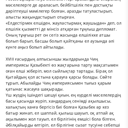
мәселелерге де араласып, бейбітшілік пен достықты
дәріптеуші мәмілегер болған, аразды татуластырып,
алысты жақындастырып отырған.
«Елдестірмек елшіден, жауластырмақ жаушыдан» деп, ол
елшілік қызметті де мінсіз атқарған тұңғыш дипломат.
Оның тұңғыш рет он сегіз жасында елшілікке атшы
болып барып, басшы болып қайтқаны ел аузында әлі
күнге аңыз болып айтылады.
XVIII ғасырдың алпысыншы жылдарында Чиң
империясы Қазыбекті өз жақтарына тарту мақсатымен
оған елші жіберіп, мол сыйлықтар тартады. Бірақ ол
Қытайдың қол астына қарауға қарсы болады. Сөйте
тұрып, Абылайды Чиң империясымен тығыз қарым
қатынас жасауға шақырады.
Үш жүздің ішіндегі шешуі қиын, ең күрделі мәселелердің
басы қасында жүріп, хандардың сенімді ақылшысы,
халықтың ханға бергісіз биі болған Қазыбек әр кез
батыр жинап, ел шаппай, қылыш шауып, оқ атпай ақ
ақылымен жол тауып, ел бірлігінің емшісі бола білген.
Әбілқайырды өлтіріп, ел бірлігіне сызат түсуіне себепші