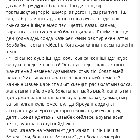
даулай беру дұрыс бола ма! Тон дегенің бір
тоқтышақтың терісі шығар, ат дегенің сырты түкті, іші
боқты бір тай шығар; ал тіс сынса ауыз ішінде, қол
сынса жең ішінде емес пе? – депті. Қазақ, қалмақ
таразыға тағы түскендей болып қалады. Ешкім ештеңе
дей қоймайды, сонда Қазыбек кейінірек тұр екен, атты
борбайға тартып жіберіп, Қоңтажы ханның қасына жетіп
келіп:
- “Тісі сынса ауыз ішінде, қолы сынса жең ішінде” жүре
беру керек деген не сөз! Оның үстіндегі жалғыз тоны
жанат емей немене? Аузындағы отыз тіс, болат емей
немене? Астындағы жалғыз ат қанат емей немене?
Ханның бізбен қарыспай бітіскендігі рас болатын болса,
жанатынан айырмай, болатынан майырмай, қанатынан
қайырмай алғанынан қайыру керек, қазақ қалмақтың
сатып алған құлы емес. Бұл да біреудің ардақтап
асыраған ұлы. Ерікті ұл көрікті болып қайтуы керек, -
депті. Сонда Қоңтажы Қазыбек сөйлесе, аруағы асып
кетіп, аузына сөз түспейді екен.
- “Мә, жанатыңа жанатым” деп жанат ішігін шешіп
береді, “мә, болатыңа болатым” деп болат семсерін