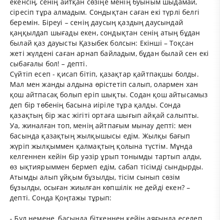
екенсің, сенің айтқан сөзіңе менің буыным шыдамай,
сіресіп тұра алмадым. Сондықтан саған екі түрлі белгі
беремін. Біреуі – сенің даусың қаздың даусындай
қаңқылдап шығады екен, сондықтан сенің атың бұдан
былай қаз дауысты Қазыбек болсын: Екінші – Тоқсан
жеті жүлдені саған арнап байладым, бұдан былай сен екі
сыбағалы бол! – депті.
Сүйтіп есеп - қисап бітіп, қазақтар қайтпақшы болды.
Мал мен жанды алдына өрістетіп салып, олармен хан
қош айтпасақ болып еріп шықты. Содан қош айтысамыз
деп бір төбенің басына иіріле тұра қалды. Сонда
қазақтың бір жас жігіті ортаға шығып айқай салыпты.
Уа, жиналған топ, менің айтпағым мынау депті: мен
басында қазақтың жылқышысы едім. Жылқы бағып
жүріп жылқыммен қалмақтың қолына түстім. Мұнда
келгеннен кейін бір уәзір ұрып тонымды тартып алды,
өз ықтиярыммен бермеп едім, сабап тісімді сындырды.
Атымды алып ұйқым бұзылды, тісім сынып сөзім
бұзылды, осыған жиылған көпшілік не дейді екен? –
депті. Сонда Қоңтажы тұрып:
- Бұл немене, басында біткеннен кейін аяғында еселеп