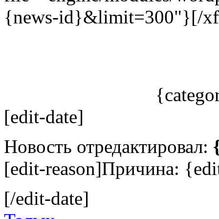
{news-id}&limit=300"}[/xf
{catego
[edit-date]
Новость отредактировал:
[edit-reason]Причина: {edit
[/edit-date]