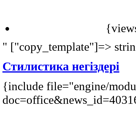
{view
" ["copy_template"]=> stri
Стилистика негіздері
{include file="engine/mod
doc=office&news_id=4031