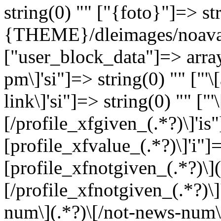
string(0) "" ["{foto}"]=> st
{THEME}/dleimages/noavat
["user_block_data"]=> array
pm\]'si"]=> string(0) "" ["'
link\]'si"]=> string(0) "" ["
[/profile_xfgiven_(.*?)\]'is"
[profile_xfvalue_(.*?)\]'i"]=
[profile_xfnotgiven_(.*?)\](
[/profile_xfnotgiven_(.*?)\]
num\](.*?)\[/not-news-num\]