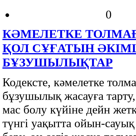
0
КӘМЕЛЕТКЕ ТОЛМА
ҚОЛ СҰҒАТЫН ӘКІМ
БҰЗУШЫЛЫҚТАР
Кодексте, кәмелетке толм
бұзушылық жасауға тарту,
мас болу күйіне дейн жет
түнгі уақытта ойын-сауық