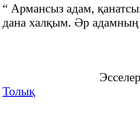
“ Армансыз адам, қанатсы
дана халқым. Әр адамның ө
Эсселе
Толық