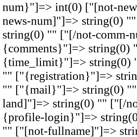
num}"]=> int(0) ["[not-news
news-num]"]=> string(0) "
string(0) "" ["[/not-comm-n
{comments}"]=> string(0) 
{time_limit}"]=> string(0) 
"" ["{registration}"]=> stri
"" ["{mail}"]=> string(0) ""
land]"]=> string(0) "" ["[/n
{profile-login}"]=> string(
"" ["[not-fullname]"]=> str