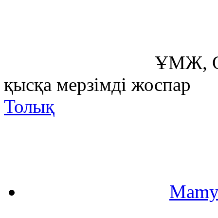
ҰМЖ, О
қысқа мерзімді жоспар
Толық
Mamy