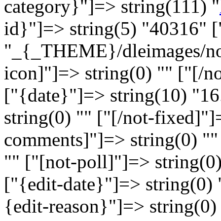
category}"]=> string(111) "
id}"]=> string(5) "40316" [
"_{_THEME}/dleimages/no_i
icon]"]=> string(0) "" ["[/n
["{date}"]=> string(10) "16
string(0) "" ["[/not-fixed]"]
comments]"]=> string(0) ""
"" ["[not-poll]"]=> string(0)
["{edit-date}"]=> string(0) 
{edit-reason}"]=> string(0) 