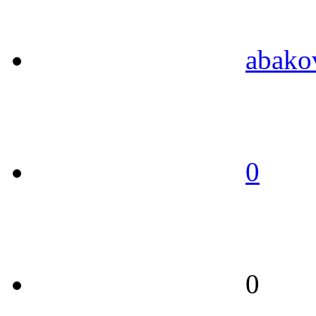
abako
0
0