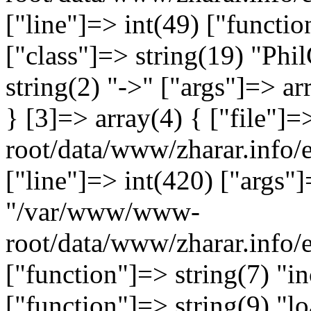
["line"]=> int(49) ["functio
["class"]=> string(19) "Ph
string(2) "->" ["args"]=> ar
} [3]=> array(4) { ["file"
root/data/www/zharar.info/e
["line"]=> int(420) ["args"]
"/var/www/www-
root/data/www/zharar.info
["function"]=> string(7) "in
["function"]=> string(9) "lo