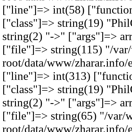
["line"]=> int(58) ["functi
["class"]=> string(19) "Ph
string(2) "->" ["args"]=> ar
["file"]=> string(115) "/
root/data/www/zharar.info/
["line"]=> int(313) ["functi
["class"]=> string(19) "Ph
string(2) "->" ["args"]=> ar
["file"]=> string(65) "/v
root/data/www/zharar.info