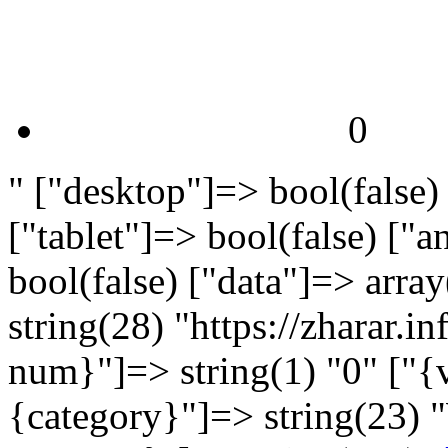
0
" ["desktop"]=> bool(false)
["tablet"]=> bool(false) ["
bool(false) ["data"]=> arra
string(28) "https://zharar.
num}"]=> string(1) "0" ["{v
{category}"]=> string(23) 