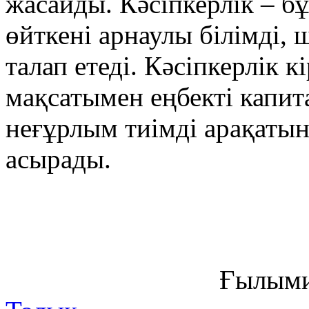
жасайды. Кәсіпкерлік – бұ
өйткені арнаулы білімді,
талап етеді. Кәсіпкерлік 
мақсатымен еңбекті капит
неғұрлым тиімді арақатына
асырады.
Ғылыми