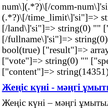
num\](.*?)\[/comm-num\]'si"]
(.*?)\[/time_limit\]'si"]=> st
[/land\]'si"]=> string(0) "" [
[/fullname\]'si"]=> string(0
bool(true) ["result"]=> arra
["vote"]=> string(0) "" ["sp
["content"]=> string(14351)
Жеңіс күні - мәңгі ұмыт
Жеңіс күні – мәңгі ұмыты