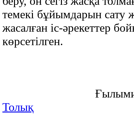
беру, он сегіз жасқа толм
темекі бұйымдарын сату 
жасалған іс-әрекеттер б
көрсетілген.
Ғылыми
Толық