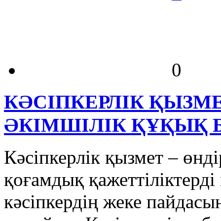
0
КӘСІПКЕРЛІК ҚЫЗМ
ӘКІМШІЛІК ҚҰҚЫҚ
Кәсіпкерлік қызмет – өнді
қоғамдық қажеттіліктерді
кәсіпкердің жеке пайдасын