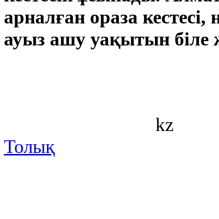
арналған ораза кестесі, н
ауыз ашу уақытын біле 
kz
Толық