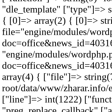
"dle_template" ["type"]=> s
{ [0]=> array(2) { [0]=> st
file="engine/modules/word
doc=office&news_id=40316
"engine/modules/wordphp.
doc=office&news_id=40316
array(4) { ["file"]=> stri
root/data/www/zharar.info/e
["line"]=> int(1222) ["func
"preg_replace_callback" ["a