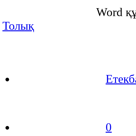
Word қ
Толық
Етекб
0