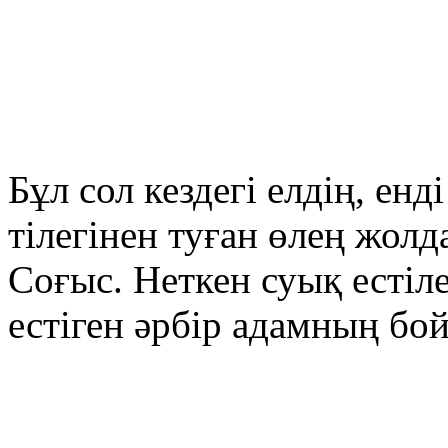
Бұл сол кездегі елдің, енд
тілегінен туған өлең жол
Соғыс. Неткен суық естілет
естіген әрбір адамның б