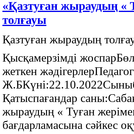
«Қазтуған жыраудың « 
толғауы
Қазтуған жыраудың толға
Қысқамерзімді жоспарБөлі
жеткен жәдігерлерПедаго
Ж.БКүні:22.10.2022Сыны
Қатыспағандар саны:Саба
жыраудың « Туған жеріме
бағдарламасына сәйкес оқу