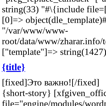
string(33) "#\{include file=[
[0]=> object(dle_template)#
"/var/www/www-
root/data/www/zharar.info/
["template"]=> string(1427)
{title}
[fixed]
Это важно!
[/fixed]
{short-story} [xfgiven_offi
file="engine/modules/wor