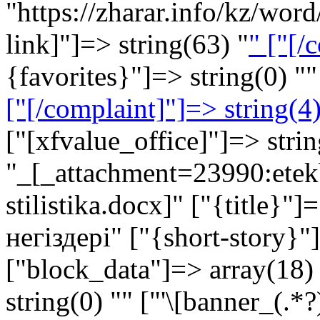
"https://zharar.info/kz/wo
link]"]=> string(63) "
" ["[/
{favorites}"]=> string(0) ""
["[/complaint]"]=> string(4)
["[xfvalue_office]"]=> stri
"_[_attachment=23990:etek
stilistika.docx]" ["{title}"
негіздері" ["{short-story}"]
["block_data"]=> array(18) 
string(0) "" ["'\[banner_(.*?