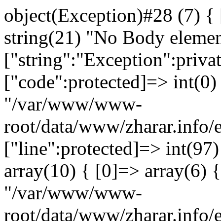
object(Exception)#28 (7) {
string(21) "No Body eleme
["string":"Exception":privat
["code":protected]=> int(0) 
"/var/www/www-
root/data/www/zharar.info/
["line":protected]=> int(97
array(10) { [0]=> array(6) {
"/var/www/www-
root/data/www/zharar.info/