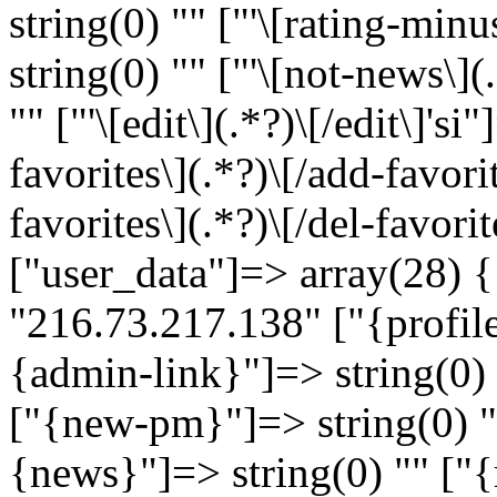
string(0) "" ["'\[rating-minu
string(0) "" ["'\[not-news\](
"" ["'\[edit\](.*?)\[/edit\]'si
favorites\](.*?)\[/add-favorit
favorites\](.*?)\[/del-favorit
["user_data"]=> array(28) {
"216.73.217.138" ["{profile
{admin-link}"]=> string(0) 
["{new-pm}"]=> string(0) ""
{news}"]=> string(0) "" ["{