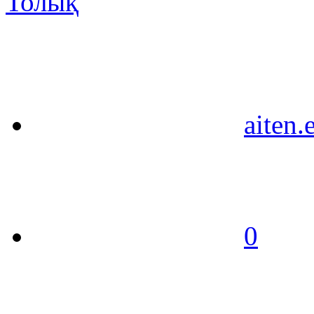
Толық
aiten.
0