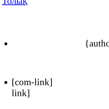
Толық
{auth
[com-link]
link]