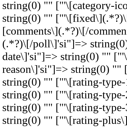
string(0) "" ["'\[category-ic
string(0) "" ["'\[fixed\](.*?)\
[comments\](.*?)\[/comments\
(.*?)\[/poll\]'si"]=> string(0)
date\]'si"]=> string(0) "" ["'
reason\]'si"]=> string(0) "" [
string(0) "" ["'\[rating-type-
string(0) "" ["'\[rating-type-
string(0) "" ["'\[rating-type-
string(0) "" ["'\[rating-plus\