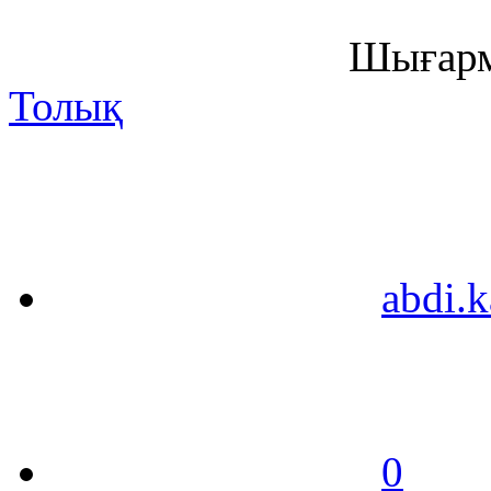
Шығарм
Толық
abdi.k
0