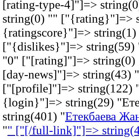
[rating-type-4]"]=> string(0
string(0) "" ["{rating}"]=> 
{ratingscore}"]=> string(1) 
["{dislikes}"]=> string(59) 
"
0
" ["[rating]"]=> string(0) 
[day-news]"]=> string(43) 
["[profile]"]=> string(122) 
{login}"]=> string(29) "Е
string(401) "
Етекбаева Жа
"
" ["[/full-link]"]=> string(4