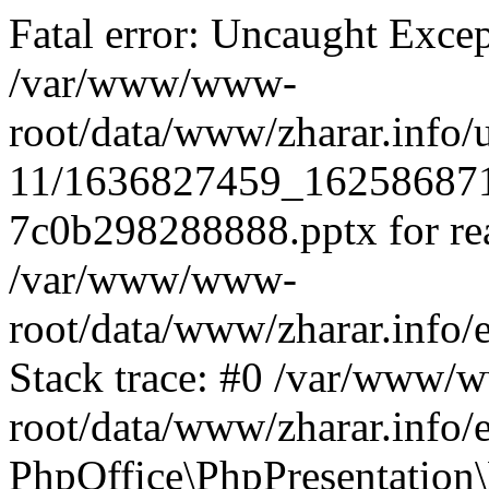
Fatal error: Uncaught Exce
/var/www/www-
root/data/www/zharar.info/u
11/1636827459_16258687
7c0b298288888.pptx for read
/var/www/www-
root/data/www/zharar.info/
Stack trace: #0 /var/www/
root/data/www/zharar.info/
PhpOffice\PhpPresentation