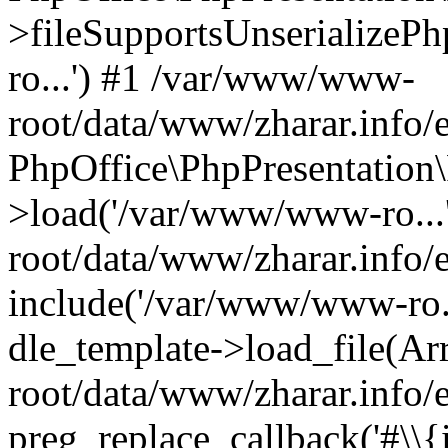
>fileSupportsUnserializeP
ro...') #1 /var/www/www-
root/data/www/zharar.info
PhpOffice\PhpPresentation
>load('/var/www/www-ro..
root/data/www/zharar.info/e
include('/var/www/www-ro...
dle_template->load_file(A
root/data/www/zharar.info/e
preg_replace_callback('#\\{in