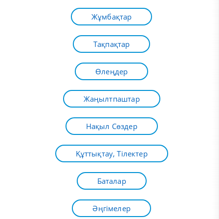
Жұмбақтар
Тақпақтар
Өлеңдер
Жаңылтпаштар
Нақыл Сөздер
Құттықтау, Тілектер
Баталар
Әңгімелер