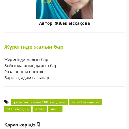
Автор:
Жібек Ысқақова
Жүрегінде жалын бар
Жүрегінде жалын бар,
Бойында оның дарын бар.
Роза апаны ерекше,
Барлық адам сағынар.
роза бағланова 100 жылдығы
Роза Бағланова
100 жылдық
әртіс
әнші
Қарап көріңіз 👇