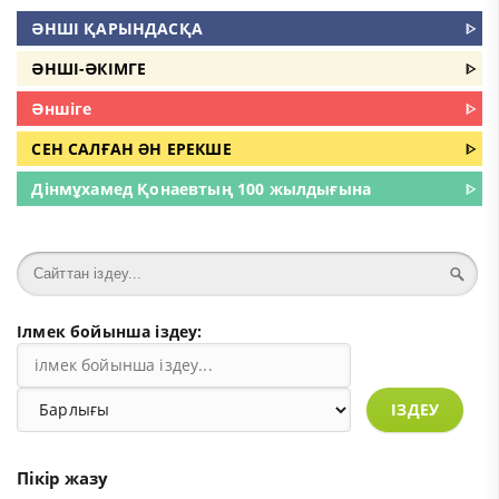
ӘНШІ ҚАРЫНДАСҚА
ᐈ
ӘНШI-ӘКIМГЕ
ᐈ
Әншіге
ᐈ
СЕН САЛҒАН ƏН ЕРЕКШЕ
ᐈ
Дінмұхамед Қонаевтың 100 жылдығына
ᐈ
Ілмек бойынша іздеу:
ІЗДЕУ
Пікір жазу