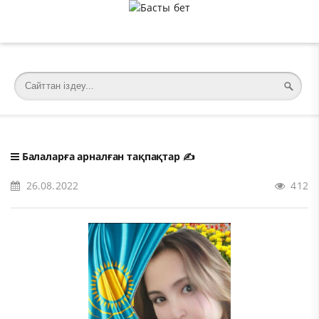
�meta charset="utf-8">
Балаларға арналған тақпақтар
✍️
26.08.2022
412