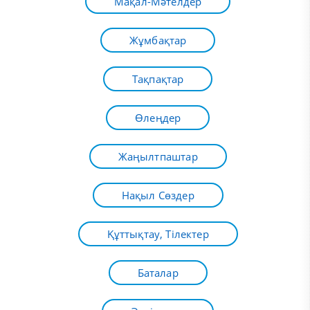
Мақал-Мәтелдер
Жұмбақтар
Тақпақтар
Өлеңдер
Жаңылтпаштар
Нақыл Сөздер
Құттықтау, Тілектер
Баталар