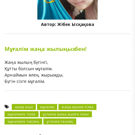
Автор:
Жібек Ысқақова
Мұғалім жаңа жылыңызбен!
Жаңа жылың бүгінгі,
Құтты болсын мұғалім.
Арнаймын өлең, жырымды,
Бүгін сізге мұғалім.
жаңа жыл
мұғалім
жаңа жылға тілек
мұғалімге тілек
ұстазға жаңа жылға тілек
мұғалімге тақпақ
ұстазға тақпақ