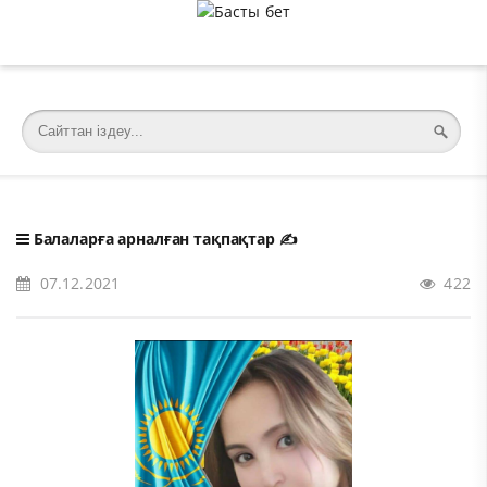
�meta charset="utf-8">
Балаларға арналған тақпақтар
✍️
07.12.2021
422