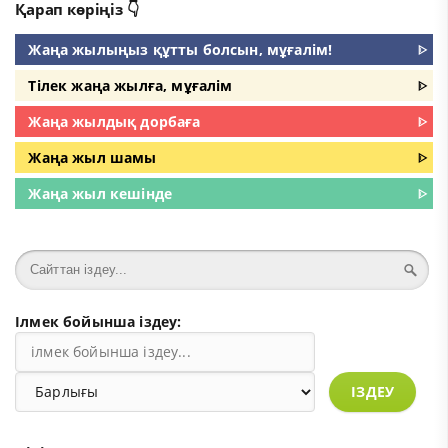
Қарап көріңіз 👇
Жаңа жылыңыз құтты болсын, мұғалім!
ᐈ
Тілек жаңа жылға, мұғалім
ᐈ
Жаңа жылдық дорбаға
ᐈ
Жаңа жыл шамы
ᐈ
Жаңа жыл кешінде
ᐈ
Ілмек бойынша іздеу:
ІЗДЕУ