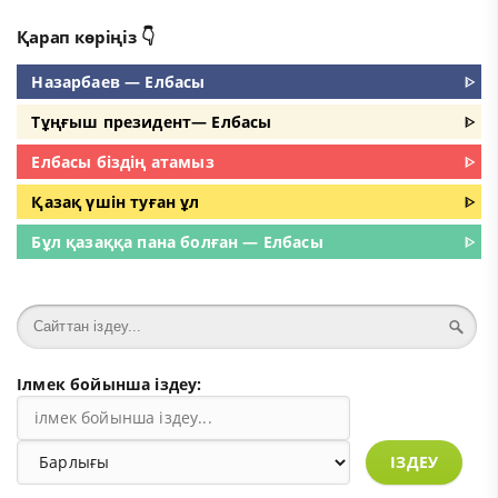
Қарап көріңіз 👇
Назарбаев — Елбасы
ᐈ
Тұңғыш президент— Елбасы
ᐈ
Елбасы біздің атамыз
ᐈ
Қазақ үшін туған ұл
ᐈ
Бұл қазаққа пана болған — Елбасы
ᐈ
Ілмек бойынша іздеу:
ІЗДЕУ