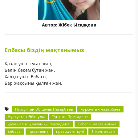
Автор:
Жібек Ысқақова
Елбасы біздің мақтанымыз
Қазақ үшін туған жан,
Белін бекем буған жан.
Халқы үшін Елбасы,
Бар жақсыны қылған жан.
Нұрсұлтан Әбішұлы Назарбаев
нұрсұлтан назарбаев
Нұрсұлтан Әбішұлы
Тұңғыш Президент
қазақ елінің алғашқы президенті
Елбасы мақтанымыз
Елбасы
президент
президент күні
1 желтоқсан