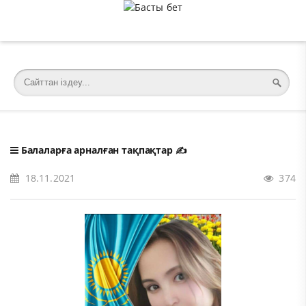
�meta charset="utf-8">
Балаларға арналған тақпақтар
✍️
18.11.2021
374