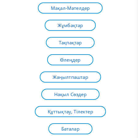
Мақал-Мәтелдер
Жұмбақтар
Тақпақтар
Өлеңдер
Жаңылтпаштар
Нақыл Сөздер
Құттықтау, Тілектер
Баталар