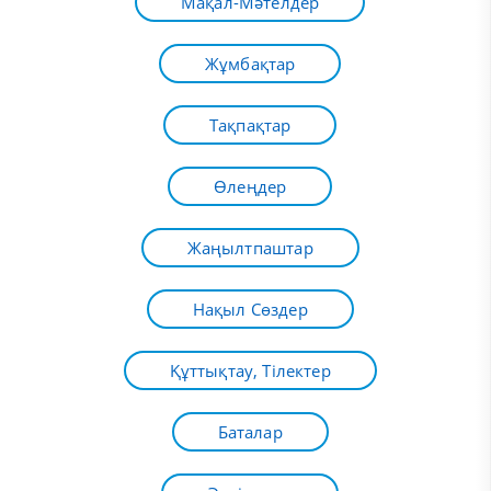
Мақал-Мәтелдер
Жұмбақтар
Тақпақтар
Өлеңдер
Жаңылтпаштар
Нақыл Сөздер
Құттықтау, Тілектер
Баталар