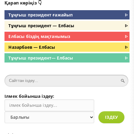
Қарап көріңіз 👇
Тұңғыш президент ғажайып
ᐈ
Тұңғыш президент — Елбасы
ᐈ
Елбасы біздің мақтанымыз
ᐈ
Назарбаев — Елбасы
ᐈ
Тұңғыш президент— Елбасы
ᐈ
Ілмек бойынша іздеу:
ІЗДЕУ