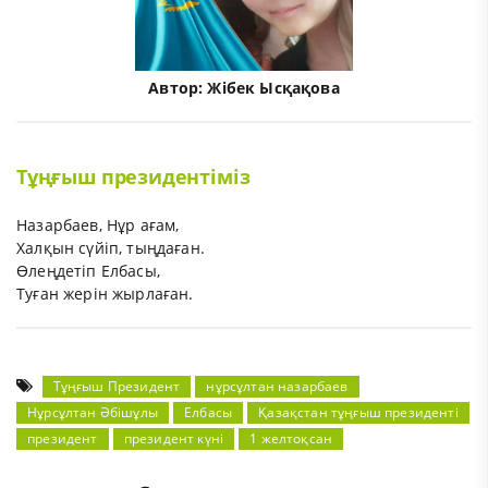
Автор:
Жібек Ысқақова
Тұңғыш президентіміз
Назарбаев, Нұр ағам,
Халқын сүйіп, тыңдаған.
Өлеңдетіп Елбасы,
Туған жерін жырлаған.
Тұңғыш Президент
нұрсұлтан назарбаев
Нұрсұлтан Әбішұлы
Елбасы
Қазақстан тұңғыш президенті
президент
президент күні
1 желтоқсан