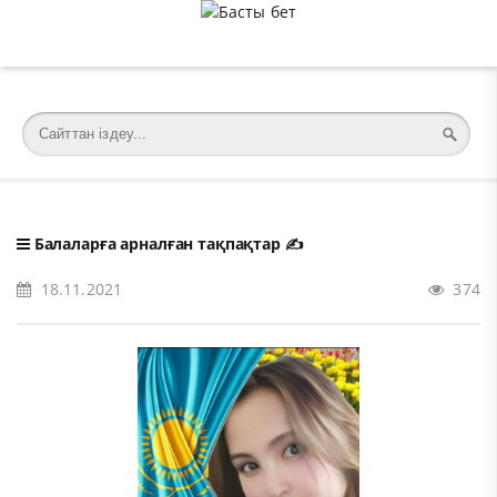
�meta charset="utf-8">
Балаларға арналған тақпақтар
✍️
18.11.2021
374