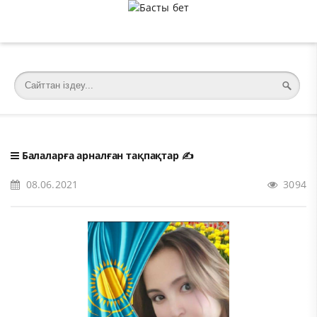
�meta charset="utf-8">
Балаларға арналған тақпақтар
✍️
08.06.2021
3094