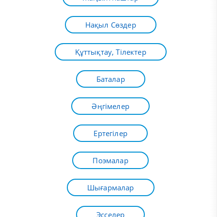
Нақыл Сөздер
Құттықтау, Тілектер
Баталар
Әңгімелер
Ертегілер
Поэмалар
Шығармалар
Эсселер