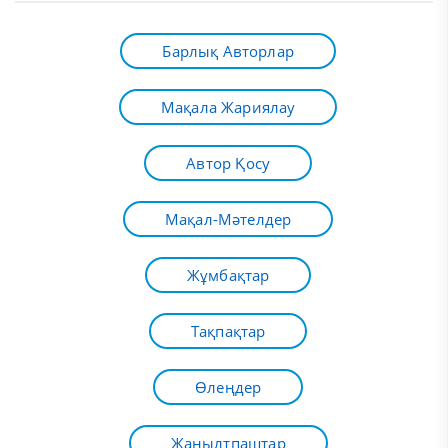
Барлық Авторлар
Мақала Жариялау
Автор Қосу
Мақал-Мәтелдер
Жұмбақтар
Тақпақтар
Өлеңдер
Жаңылтпаштар