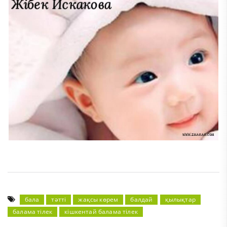
бала
тәтті
жақсы көрем
балдай
қылықтар
балама тілек
кішкентай балама тілек