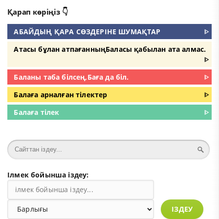
Қарап көріңіз 👇
АБАЙДЫҢ ҚАРА СӨЗДЕРІНЕ ШУМАҚТАР
ᐈ
Атасы бұлан атпағанныңБаласы қабылан ата алмас.
ᐈ
Баланы таба білсең,Баға да біл.
ᐈ
Балаға арналған тілектер
ᐈ
Балаға тілек
ᐈ
Ілмек бойынша іздеу:
ІЗДЕУ