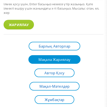
Ілмек қосу үшін,
Enter
басыңыз немесе үтір жазыңыз. Қате
ілмекті өшіру үшін жанындағы х-ті басыңыз. Мысалы: отан, ел,
жер
ЖАРИЯЛАУ
Барлық Авторлар
Мақала Жариялау
Автор Қосу
Мақал-Мәтелдер
Жұмбақтар