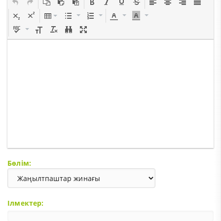
Бөлім:
Ілмектер: