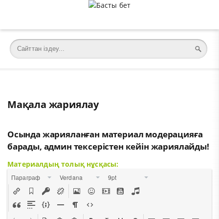
Мақала жариялау
Осында жарияланған материал модерацияға
барады, админ тексерістен кейін жариялайды!
Материалдың толық нұсқасы:
Параграф
Verdana
9pt