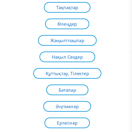
Тақпақтар
Өлеңдер
Жаңылтпаштар
Нақыл Сөздер
Құттықтау, Тілектер
Баталар
Әңгімелер
Ертегілер