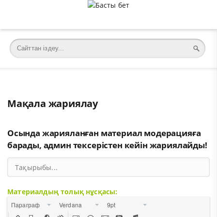
Мақала жариялау
Осында жарияланған материал модерацияға
барады, админ тексерістен кейін жариялайды!
Материалдың толық нұсқасы:
Параграф
Verdana
9pt