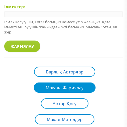
Ілмектер:
Ілмек қосу үшін,
Enter
басыңыз немесе үтір жазыңыз. Қате
ілмекті өшіру үшін жанындағы х-ті басыңыз. Мысалы: отан, ел,
жер
ЖАРИЯЛАУ
Барлық Авторлар
Мақала Жариялау
Автор Қосу
Мақал-Мәтелдер