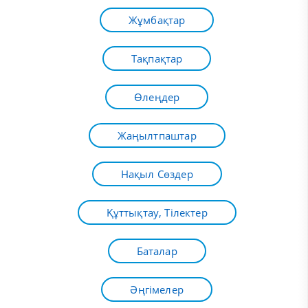
Жұмбақтар
Тақпақтар
Өлеңдер
Жаңылтпаштар
Нақыл Сөздер
Құттықтау, Тілектер
Баталар
Әңгімелер