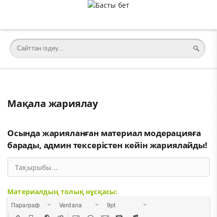
Мақала жариялау
Осында жарияланған материал модерацияға
барады, админ тексерістен кейін жариялайды!
Материалдың толық нұсқасы:
Параграф
Verdana
9pt