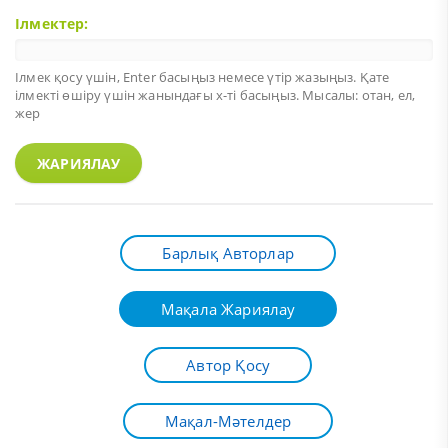
Ілмектер:
Ілмек қосу үшін,
Enter
басыңыз немесе үтір жазыңыз. Қате
ілмекті өшіру үшін жанындағы х-ті басыңыз. Мысалы: отан, ел,
жер
ЖАРИЯЛАУ
Барлық Авторлар
Мақала Жариялау
Автор Қосу
Мақал-Мәтелдер