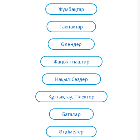
Жұмбақтар
Тақпақтар
Өлеңдер
Жаңылтпаштар
Нақыл Сөздер
Құттықтау, Тілектер
Баталар
Әңгімелер