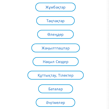
Жұмбақтар
Тақпақтар
Өлеңдер
Жаңылтпаштар
Нақыл Сөздер
Құттықтау, Тілектер
Баталар
Әңгімелер