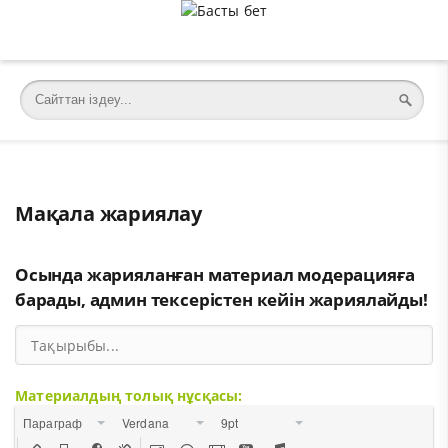
Мақала жариялау
Осында жарияланған материал модерацияға
барады, админ тексерістен кейін жариялайды!
Материалдың толық нұсқасы:
Параграф
Verdana
9pt