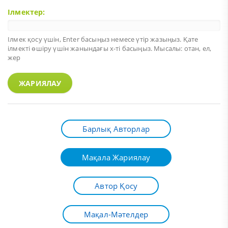
Ілмектер:
Ілмек қосу үшін,
Enter
басыңыз немесе үтір жазыңыз. Қате
ілмекті өшіру үшін жанындағы х-ті басыңыз. Мысалы: отан, ел,
жер
ЖАРИЯЛАУ
Барлық Авторлар
Мақала Жариялау
Автор Қосу
Мақал-Мәтелдер