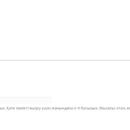
з. Қате ілмекті өшіру үшін жанындағы х-ті басыңыз. Мысалы: отан, ел