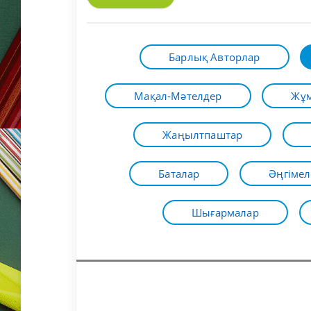
Барлық Авторлар
Мақал-Мәтелдер
Жұм
Жаңылтпаштар
Баталар
Әңгімел
Шығармалар