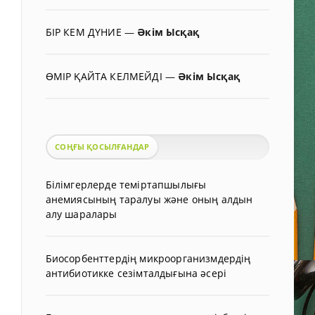
БІР КЕМ ДҮНИЕ
—
Әкім Ысқақ
ӨМІР ҚАЙТА КЕЛМЕЙДІ
—
Әкім Ысқақ
СОҢҒЫ ҚОСЫЛҒАНДАР
Білімгерлерде теміртапшылығы
анемиясының таралуы және оның алдын
алу шаралары
Биосорбенттердің микроорганизмдердің
антибиотикке сезімталдығына әсері