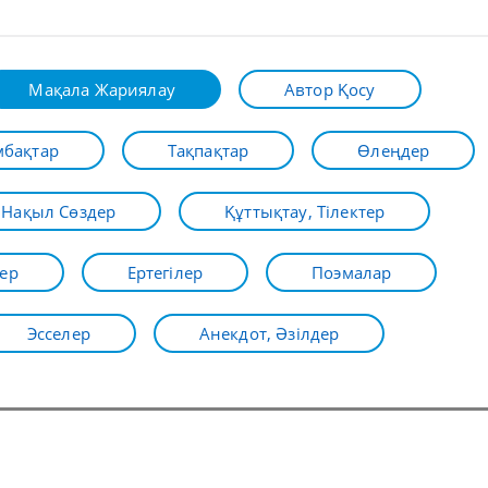
Мақала Жариялау
Автор Қосу
бақтар
Тақпақтар
Өлеңдер
Нақыл Сөздер
Құттықтау, Тілектер
ер
Ертегілер
Поэмалар
Эсселер
Анекдот, Әзілдер