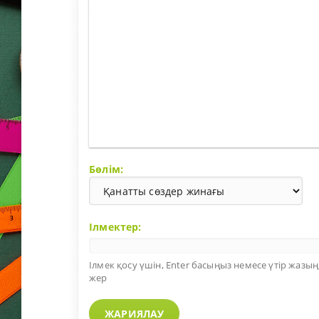
Бөлім:
Ілмектер:
Ілмек қосу үшін,
Enter
басыңыз немесе үтір жазыңы
жер
ЖАРИЯЛАУ