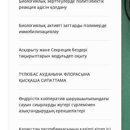
Биологиялық зерттеулерде политізбектік
реакция әдісін қолдану
Биологиялық активті заттарды полимерде
иммобилизациялау
Асқорыту және Секреция бездері
тақырыптарын модульдеп оқыту
ТҮЛКІБАС АУДАНЫНА ФЛОРАСЫНА
ҚЫСҚАША СИПАТТАМА
Өндірістік кооператив шаруашылығындағы
сауын сиырларды жүгері сүрлемімен
азықтандырудың ерекшеліктері
Қазақстан республикасының қазіргі кітап ісі