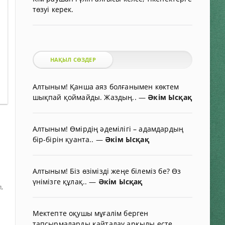
төзуі керек.
НАҚЫЛ СӨЗДЕР
Алтыным! Қанша аяз болғанымен көктем
шықпай қоймайды. Жаздың..
—
Әкім Ысқақ
Алтыным! Өмірдің әдемілігі – адамдардың
бір-бірін қуанта..
—
Әкім Ысқақ
Алтыным! Біз өзімізді жеңе білеміз бе? Өз
үнімізге құлақ..
—
Әкім Ысқақ
,
Мектепте оқушы мұғалім берген
тапсырмаларды қайталау арқылы есте..