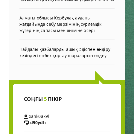
Алматы облысы Кербұлақ ауданы
жағдайында себу мерзімінің сүрлемдік
жүгерінің сапасы мен өніміне әсері
Пайдалы қазбаларды ашық әдіспен өндіру
кезіндегі еңбек қорғау шараларын өңдеу
СОҢҒЫ
5
ПІКІР
xank0ak9l
d90ydh