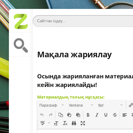
Мақала жариялау
Осында жарияланған материал
кейін жариялайды!
Материалдың толық нұсқасы:
Параграф
Verdana
9pt