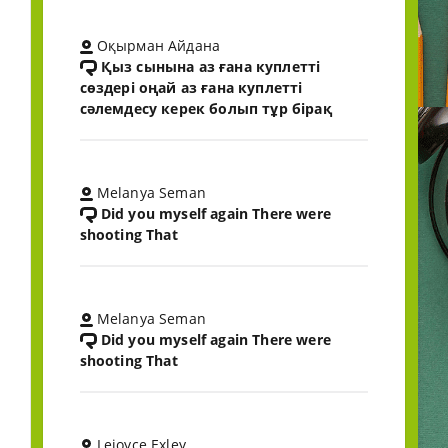
Оқырман Айдана
Қыз сынына аз ғана куплетті
сөздері оңай аз ғана куплетті
сәлемдесу керек болып тұр бірақ
Melanya Seman
Did you myself again There were
shooting That
Melanya Seman
Did you myself again There were
shooting That
Lejoyce Exley