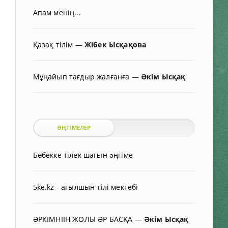
Апам менің...
Қазақ тілім
—
Жібек Ысқақова
Мұңайып тағдыр жалғанға
—
Әкім Ысқақ
ӘҢГІМЕЛЕР
Бөбекке тілек шағын əңгіме
5ke.kz - ағылшын тілі мектебі
ӘРКІМНІІҢ ЖОЛЫ ӘР БАСҚА
—
Әкім Ысқақ