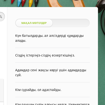
МАҚАЛ-МӘТЕЛДЕР
Күн батылдарды, ал әлсіздерді құмдарды
алады.
Сіздің істеріңіз-сіздің ескерткішіңіз.
Адамдар сені жақсы көруі үшін адамдарды
сүй.
Кім сұрайды, ол адаспайды.
Кім раушан гүлін алғысы келсе, тікенектерге