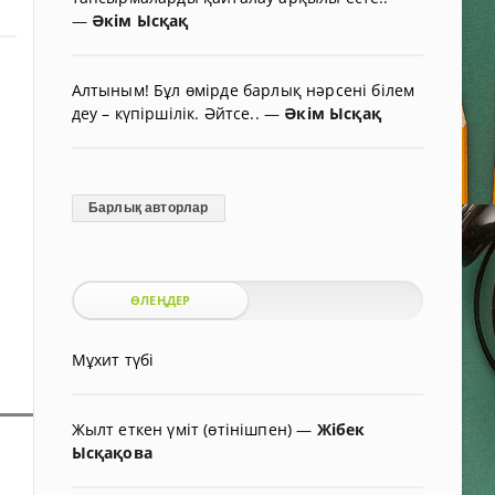
—
Әкім Ысқақ
Алтыным! Бұл өмірде барлық нәрсені білем
деу – күпіршілік. Әйтсе..
—
Әкім Ысқақ
Барлық авторлар
ӨЛЕҢДЕР
Мұхит түбі
Жылт еткен үміт (өтінішпен)
—
Жібек
Ысқақова