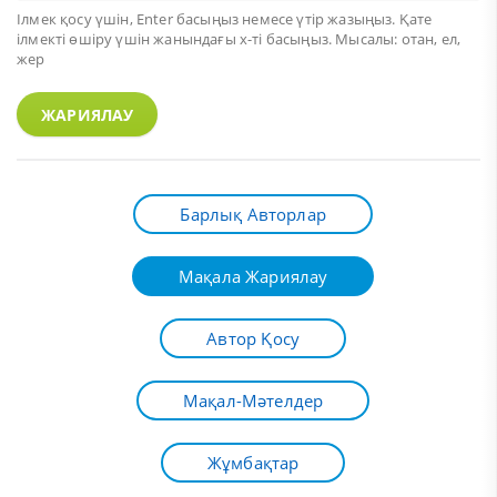
Ілмек қосу үшін,
Enter
басыңыз немесе үтір жазыңыз. Қате
ілмекті өшіру үшін жанындағы х-ті басыңыз. Мысалы: отан, ел,
жер
ЖАРИЯЛАУ
Барлық Авторлар
Мақала Жариялау
Автор Қосу
Мақал-Мәтелдер
Жұмбақтар