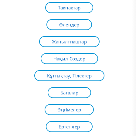
Тақпақтар
Өлеңдер
Жаңылтпаштар
Нақыл Сөздер
Құттықтау, Тілектер
Баталар
Әңгімелер
Ертегілер