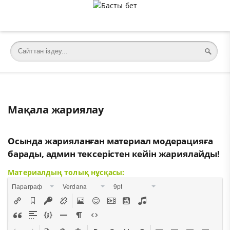
Мақала жариялау
Осында жарияланған материал модерацияға
барады, админ тексерістен кейін жариялайды!
Материалдың толық нұсқасы:
Параграф
Verdana
9pt