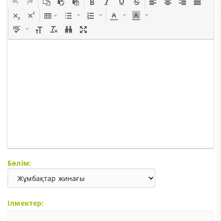
Бөлім:
Ілмектер: