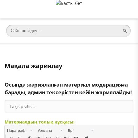
Мақала жариялау
Осында жарияланған материал модерацияға
барады, админ тексерістен кейін жариялайды!
Материалдың толық нұсқасы:
Параграф
Verdana
9pt