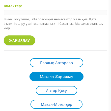
Ілмектер:
Ілмек қосу үшін,
Enter
басыңыз немесе үтір жазыңыз. Қате
ілмекті өшіру үшін жанындағы х-ті басыңыз. Мысалы: отан, ел,
жер
ЖАРИЯЛАУ
Барлық Авторлар
Мақала Жариялау
Автор Қосу
Мақал-Мәтелдер