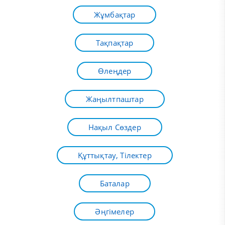
Жұмбақтар
Тақпақтар
Өлеңдер
Жаңылтпаштар
Нақыл Сөздер
Құттықтау, Тілектер
Баталар
Әңгімелер