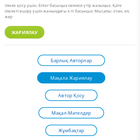
Ілмек қосу үшін,
Enter
басыңыз немесе үтір жазыңыз. Қате
ілмекті өшіру үшін жанындағы х-ті басыңыз. Мысалы: отан, ел,
жер
ЖАРИЯЛАУ
Барлық Авторлар
Мақала Жариялау
Автор Қосу
Мақал-Мәтелдер
Жұмбақтар