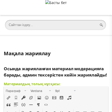
Мақала жариялау
Осында жарияланған материал модерацияға
барады, админ тексерістен кейін жариялайды!
Материалдың толық нұсқасы:
Параграф
Verdana
9pt