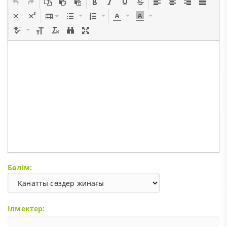
Бөлім:
Ілмектер: