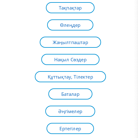
Тақпақтар
Өлеңдер
Жаңылтпаштар
Нақыл Сөздер
Құттықтау, Тілектер
Баталар
Әңгімелер
Ертегілер