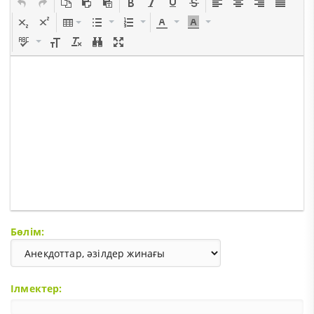
Бөлім:
Ілмектер: