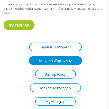
Ілмек қосу үшін,
Enter
басыңыз немесе үтір жазыңыз. Қате
ілмекті өшіру үшін жанындағы х-ті басыңыз. Мысалы: отан, ел,
жер
ЖАРИЯЛАУ
Барлық Авторлар
Мақала Жариялау
Автор Қосу
Мақал-Мәтелдер
Жұмбақтар