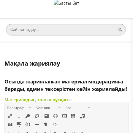
Мақала жариялау
Осында жарияланған материал модерацияға
барады, админ тексерістен кейін жариялайды!
Материалдың толық нұсқасы:
Параграф
Verdana
9pt