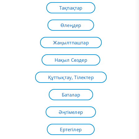
Тақпақтар
Өлеңдер
Жаңылтпаштар
Нақыл Сөздер
Құттықтау, Тілектер
Баталар
Әңгімелер
Ертегілер