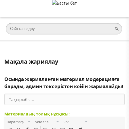
Мақала жариялау
Осында жарияланған материал модерацияға
барады, админ тексерістен кейін жариялайды!
Материалдың толық нұсқасы:
Параграф
Verdana
9pt