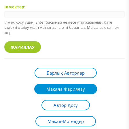
Ілмектер:
Ілмек қосу үшін,
Enter
басыңыз немесе үтір жазыңыз. Қате
ілмекті өшіру үшін жанындағы х-ті басыңыз. Мысалы: отан, ел,
жер
ЖАРИЯЛАУ
Барлық Авторлар
Мақала Жариялау
Автор Қосу
Мақал-Мәтелдер