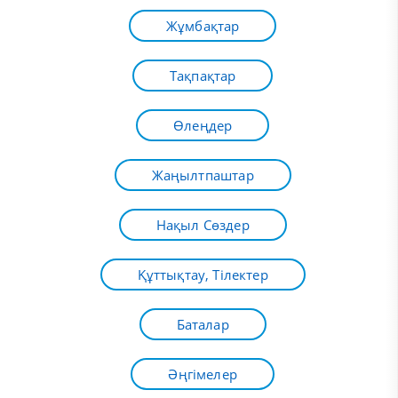
Жұмбақтар
Тақпақтар
Өлеңдер
Жаңылтпаштар
Нақыл Сөздер
Құттықтау, Тілектер
Баталар
Әңгімелер